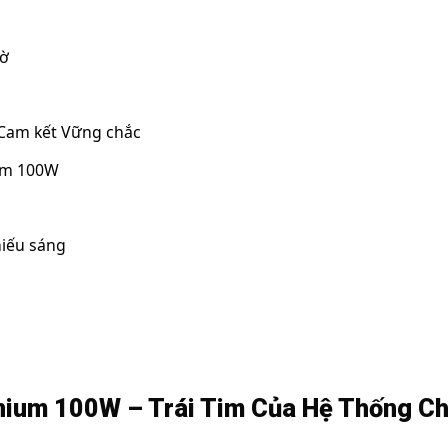
iờ
 Cam kết Vững chắc
ium 100W
hiếu sáng
tanium 100W – Trái Tim Của Hệ Thống Ch