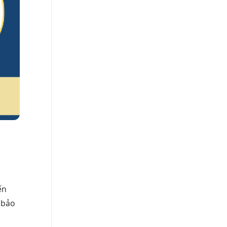
ến
 bảo