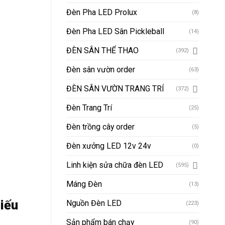
Đèn Pha LED Prolux
(8)
Đèn Pha LED Sân Pickleball
(14)
ĐÈN SÂN THỂ THAO
(392)
Đèn sân vườn order
(63)
ĐÈN SÂN VƯỜN TRANG TRÍ
(372)
Đèn Trang Trí
(25)
Đèn trồng cây order
(5)
Đèn xưởng LED 12v 24v
(0)
Linh kiện sửa chữa đèn LED
(595)
Máng Đèn
(13)
iếu
Nguồn Đèn LED
(223)
Sản phẩm bán chạy
(90)