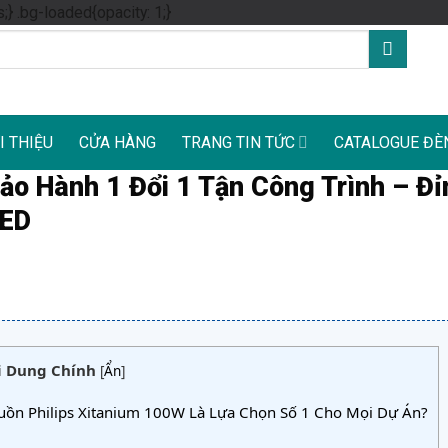
Skip
s;} .bg-loaded{opacity: 1;}
to
content
I THIỆU
CỬA HÀNG
TRANG TIN TỨC
CATALOGUE ĐÈ
ảo Hành 1 Đổi 1 Tận Công Trình – Đỉ
LED
i Dung Chính
[
Ẩn
]
uồn Philips Xitanium 100W Là Lựa Chọn Số 1 Cho Mọi Dự Án?