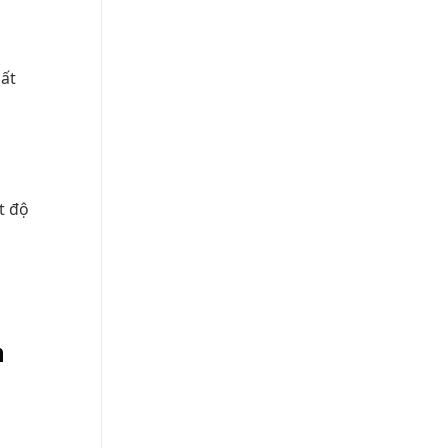
uất
t độ
n