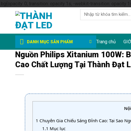
.bg{opacity: 0; transition: opacity 1s; -webkit-transition: opacity 1
Tìm
kiếm:
Trang chủ
GIỚ
DANH MỤC SẢN PHẨM
Nguồn Philips Xitanium 100W: B
Cao Chất Lượng Tại Thành Đạt 
Nộ
1
Chuyên Gia Chiếu Sáng Đỉnh Cao: Tại Sao Ng
1.1
Mục lục