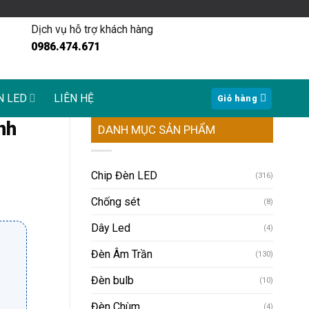
Dịch vụ hỗ trợ khách hàng
0986.474.671
N LED
LIÊN HỆ
Giỏ hàng
nh
DANH MỤC SẢN PHẨM
Chip Đèn LED
(316)
Chống sét
(8)
Dây Led
(4)
Đèn Âm Trần
(130)
Đèn bulb
(10)
Đèn Chùm
(4)