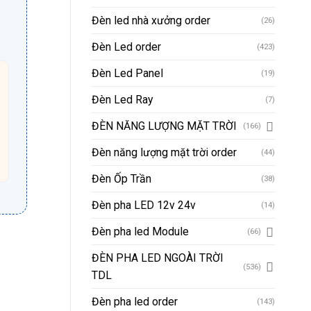
Đèn led nhà xưởng order
(26)
Đèn Led order
(423)
Đèn Led Panel
(19)
Đèn Led Ray
(7)
ĐÈN NĂNG LƯỢNG MẶT TRỜI
(166)
Đèn năng lượng mặt trời order
(44)
Đèn Ốp Trần
(38)
Đèn pha LED 12v 24v
(14)
Đèn pha led Module
(66)
ĐÈN PHA LED NGOÀI TRỜI
(536)
TDL
Đèn pha led order
(143)