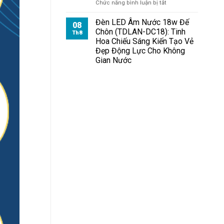
ở
Chức năng bình luận bị tắt
Đèn
Pha
Đèn LED Âm Nước 18w Đế
08
Module
Chôn (TDLAN-DC18): Tinh
Th8
100W
Hoa Chiếu Sáng Kiến Tạo Vẻ
Chiếu
Đẹp Động Lực Cho Không
Sân
Gian Nước
Vườn