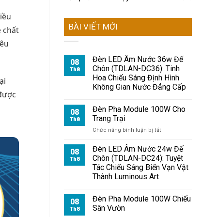
iều
BÀI VIẾT MỚI
ề chất
yêu
Đèn LED Âm Nước 36w Đế
08
Chôn (TDLAN-DC36): Tinh
Th8
Hoa Chiếu Sáng Định Hình
ại
Không Gian Nước Đẳng Cấp
 được
Đèn Pha Module 100W Cho
08
Trang Trại
Th8
ở
Chức năng bình luận bị tắt
Đèn
Pha
Đèn LED Âm Nước 24w Đế
08
Module
Chôn (TDLAN-DC24): Tuyệt
Th8
100W
Tác Chiếu Sáng Biến Vạn Vật
Cho
Thành Luminous Art
Trang
Trại
Đèn Pha Module 100W Chiếu
08
Sân Vườn
Th8