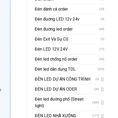
Đèn đánh cá order
(20)
Đèn đường LED 12v 24v
(0)
Đèn đường led order
(68)
Đèn Exit Và Sự Cố
(5)
Đèn LED 12V 24V
(15)
Đèn led chống nổ order
(54)
Đèn led dân dụng TDL
(255)
ĐÈN LED DỰ ÁN CÔNG TRÌNH
(5)
o
ĐÈN LED DỰ ÁN ODER
(35)
Đèn led đường phố (Street
(309)
light)
ĐÈN LED NHÀ XƯỞNG
(177)