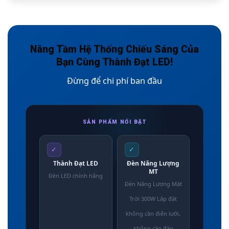
Nâng Tầm Hệ Thống Chiếu Sáng Của
Bạn Cùng Thành Đạt LED!
Đừng để chi phí ban đầu
SẢN PHẨM NỔI BẬT
✓
✓
Thành Đạt LED
Đèn Năng Lượng
MT
Đèn LED chính hãng
Đèn Năng Lượng Mặt
Trời 300W Lắp đặt
không cần điện lưới,
không cần đào