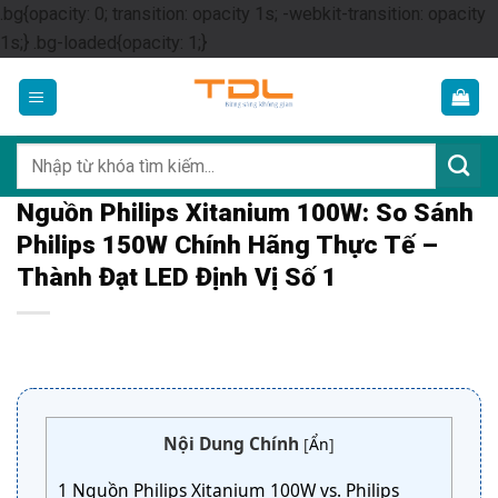
.bg{opacity: 0; transition: opacity 1s; -webkit-transition: opacity
Skip
1s;} .bg-loaded{opacity: 1;}
to
content
Tìm
kiếm:
Nguồn Philips Xitanium 100W: So Sánh
Philips 150W Chính Hãng Thực Tế –
Thành Đạt LED Định Vị Số 1
Nội Dung Chính
[
Ẩn
]
1
Nguồn Philips Xitanium 100W vs. Philips