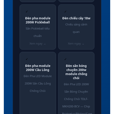
✓
✓
Đèn pha module
Đèn chiếu cây 18w
200W Pickleball
Chiếu sáng cảnh
Sân Pickleball tiêu
quan
chuẩn
✓
✓
Đèn pha module
Đèn sân bóng
200W Cầu Lông
chuyền 200w
module chống
Đèn Pha LED Module
chói
200W Sân Cầu Lông
Đèn Pha LED 200W
Chống Chói
Sân Bóng Chuyền
Chống Chói TDLF-
MKH200-BCV — Chip
Bridgelux/Philips/Cree,