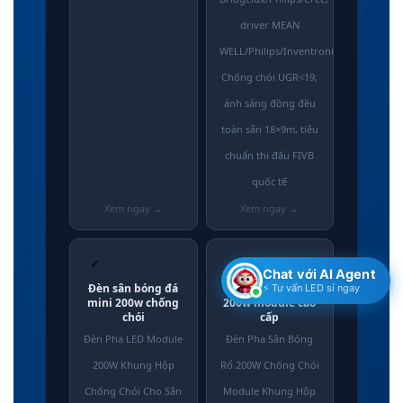
driver MEAN
WELL/Philips/Inventronics.
Chống chói UGR<19,
ánh sáng đồng đều
toàn sân 18×9m, tiêu
chuẩn thi đấu FIVB
quốc tế
✓
✓
Chat với AI Agent
Đèn sân bóng đá
Đèn sân bóng rổ
⚡ Tư vấn LED sỉ ngay
mini 200w chống
200w module cao
chói
cấp
Đèn Pha LED Module
Đèn Pha Sân Bóng
200W Khung Hộp
Rổ 200W Chống Chói
Chống Chói Cho Sân
Module Khung Hộp