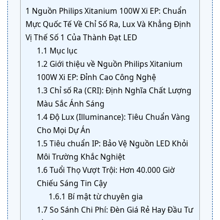
1
Nguồn Philips Xitanium 100W Xi EP: Chuẩn
Mực Quốc Tế Về Chỉ Số Ra, Lux Và Khẳng Định
Vị Thế Số 1 Của Thành Đạt LED
1.1
Mục lục
1.2
Giới thiệu về Nguồn Philips Xitanium
100W Xi EP: Đỉnh Cao Công Nghệ
1.3
Chỉ số Ra (CRI): Định Nghĩa Chất Lượng
Màu Sắc Ánh Sáng
1.4
Độ Lux (Illuminance): Tiêu Chuẩn Vàng
Cho Mọi Dự Án
1.5
Tiêu chuẩn IP: Bảo Vệ Nguồn LED Khỏi
Môi Trường Khắc Nghiệt
1.6
Tuổi Thọ Vượt Trội: Hơn 40.000 Giờ
Chiếu Sáng Tin Cậy
1.6.1
Bí mật từ chuyên gia
1.7
So Sánh Chi Phí: Đèn Giá Rẻ Hay Đầu Tư