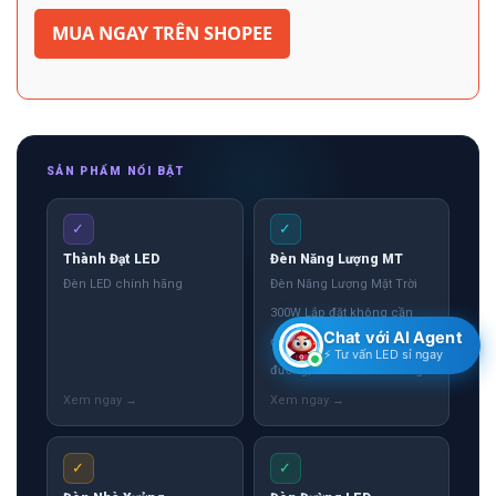
MUA NGAY TRÊN SHOPEE
SẢN PHẨM NỔI BẬT
✓
✓
Thành Đạt LED
Đèn Năng Lượng MT
Đèn LED chính hãng
Đèn Năng Lượng Mặt Trời
300W Lắp đặt không cần
Chat với AI Agent
điện lưới, không cần đào
⚡ Tư vấn LED sỉ ngay
đường, bảo hành 24 tháng.
✓
✓