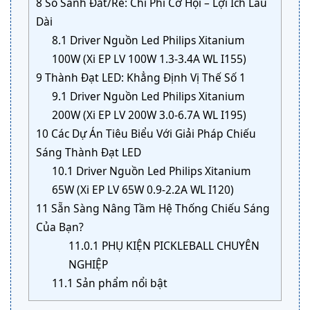
8
So Sánh Đắt/Rẻ: Chi Phí Cơ Hội – Lợi Ích Lâu
Dài
8.1
Driver Nguồn Led Philips Xitanium
100W (Xi EP LV 100W 1.3-3.4A WL I155)
9
Thành Đạt LED: Khẳng Định Vị Thế Số 1
9.1
Driver Nguồn Led Philips Xitanium
200W (Xi EP LV 200W 3.0-6.7A WL I195)
10
Các Dự Án Tiêu Biểu Với Giải Pháp Chiếu
Sáng Thành Đạt LED
10.1
Driver Nguồn Led Philips Xitanium
65W (Xi EP LV 65W 0.9-2.2A WL I120)
11
Sẵn Sàng Nâng Tầm Hệ Thống Chiếu Sáng
Của Bạn?
11.0.1
PHỤ KIỆN PICKLEBALL CHUYÊN
NGHIỆP
11.1
Sản phẩm nổi bật