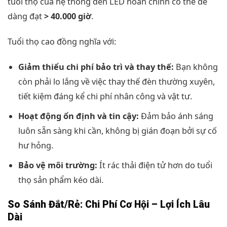
tuổi thọ của hệ thống đèn LED hoàn chỉnh có thể dễ
dàng đạt
> 40.000 giờ
.
Tuổi thọ cao đồng nghĩa với:
Giảm thiểu chi phí bảo trì và thay thế:
Bạn không
còn phải lo lắng về việc thay thế đèn thường xuyên,
tiết kiệm đáng kể chi phí nhân công và vật tư.
Hoạt động ổn định và tin cậy:
Đảm bảo ánh sáng
luôn sẵn sàng khi cần, không bị gián đoạn bởi sự cố
hư hỏng.
Bảo vệ môi trường:
Ít rác thải điện tử hơn do tuổi
thọ sản phẩm kéo dài.
So Sánh Đắt/Rẻ: Chi Phí Cơ Hội – Lợi Ích Lâu
Dài