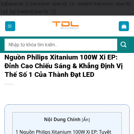
.bg{opacity: 0; transition: opacity 1s; -webkit-transition: opacity
Skip
1s;} .bg-loaded{opacity: 1;}
to
content
Tìm
kiếm:
Nguồn Philips Xitanium 100W Xi EP:
Đỉnh Cao Chiếu Sáng & Khẳng Định Vị
Thế Số 1 Của Thành Đạt LED
Nội Dung Chính
[
Ẩn
]
1
Nguồn Philips Xitanium 100W Xi EP: Tuyệt