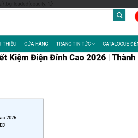
Skip
s;} .bg-loaded{opacity: 1;}
to
content
I THIỆU
CỬA HÀNG
TRANG TIN TỨC
CATALOGUE ĐÈ
ết Kiệm Điện Đỉnh Cao 2026 | Thành
Cao 2026
LED