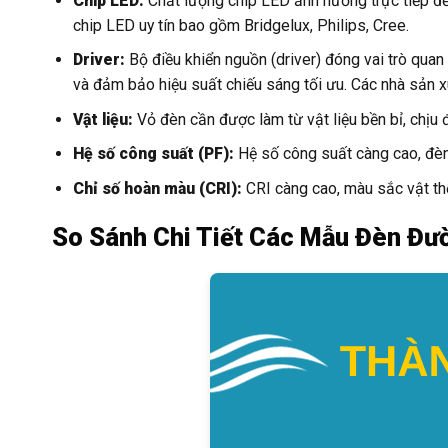
Chip LED:
Chất lượng chip LED ảnh hưởng trực tiếp đến
chip LED uy tín bao gồm Bridgelux, Philips, Cree.
Driver:
Bộ điều khiển nguồn (driver) đóng vai trò quan 
và đảm bảo hiệu suất chiếu sáng tối ưu. Các nhà sản x
Vật liệu:
Vỏ đèn cần được làm từ vật liệu bền bỉ, chịu đ
Hệ số công suất (PF):
Hệ số công suất càng cao, đèn
Chỉ số hoàn màu (CRI):
CRI càng cao, màu sắc vật th
So Sánh Chi Tiết Các Mẫu Đèn Đư