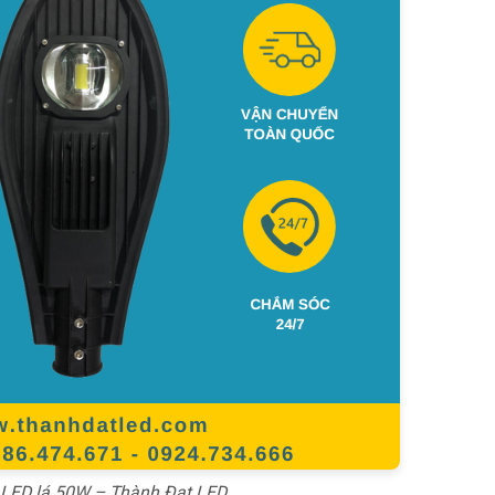
LED lá 50W – Thành Đạt LED