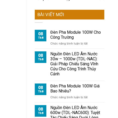
BÀI VIẾT MỚI
Đèn Pha Module 100W Cho
08
Công Trường
Th8
ở
Chức năng bình luận bị tắt
Đèn
Pha
Nguồn Đèn LED Âm Nước
08
Module
30w – 1000w (TDL-NAC):
Th8
100W
Giải Pháp Chiếu Sáng Vĩnh
Cho
Cửu Cho Công Trình Thủy
Công
Cảnh
Trường
Đèn Pha Module 100W Giá
08
Bao Nhiêu?
Th8
ở
Chức năng bình luận bị tắt
Đèn
Pha
Nguồn Đèn LED Âm Nước
08
Module
600w (TDL-NAC600): Tuyệt
Th8
100W
Tác Chiếu Sáng Dưới Lòng