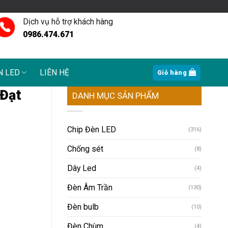
Dịch vụ hỗ trợ khách hàng
0986.474.671
N LED
LIÊN HỆ
Giỏ hàng
 Đạt
DANH MỤC SẢN PHẨM
Chip Đèn LED
(316)
Chống sét
(8)
Dây Led
(4)
Đèn Âm Trần
(130)
Đèn bulb
(10)
Đèn Chùm
(4)