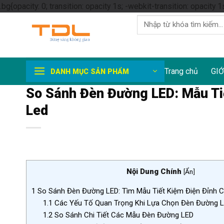
.bg{opacity: 0; transition: opacity 1s; -webkit-transition: opacity 1
Tìm
kiếm:
Trang chủ
GIỚ
DANH MỤC SẢN PHẨM
So Sánh Đèn Đường LED: Mẫu Ti
Led
Nội Dung Chính
[
Ẩn
]
1
So Sánh Đèn Đường LED: Tìm Mẫu Tiết Kiệm Điện Đỉnh 
1.1
Các Yếu Tố Quan Trọng Khi Lựa Chọn Đèn Đường 
1.2
So Sánh Chi Tiết Các Mẫu Đèn Đường LED