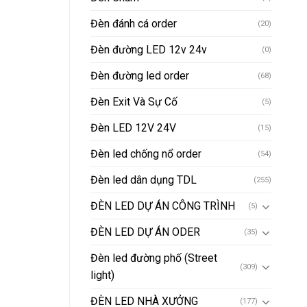
Đèn đánh cá order
(20)
Đèn đường LED 12v 24v
(0)
Đèn đường led order
(68)
Đèn Exit Và Sự Cố
(5)
Đèn LED 12V 24V
(15)
Đèn led chống nổ order
(54)
Đèn led dân dụng TDL
(255)
ĐÈN LED DỰ ÁN CÔNG TRÌNH
(5)
ĐÈN LED DỰ ÁN ODER
(35)
Đèn led đường phố (Street
(309)
light)
ĐÈN LED NHÀ XƯỞNG
(177)