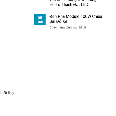
Giá
Hồ Từ Thành Đạt LED
Bao
Nhiêu?
Đèn Pha Module 100W Chiếu
08
Bãi Đỗ Xe
Th8
ở
Chức năng bình luận bị tắt
Đèn
Pha
Module
100W
Chiếu
Bãi
Đỗ
Xe
tuổi thọ