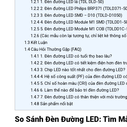
1.2.1
1. Đèn đường LED lá (TDL DLD-50)
1.2.2
2. Đèn đường LED Philips BRP371 (TDLD371-50
1.2.3
3. Đèn đường LED SMD – D10 (TDLD-D1050)
1.2.4
4. Đèn đường LED Module M1 SMD (TDLDD1-5
1.2.5
5. Đèn đường LED Module M1 COB (TDLDD1C-
1.2.6
(Các mẫu còn lại tương tự, chỉ liệt kê thông s
1.3
Kết Luận
1.4
Câu Hỏi Thường Gặp (FAQ)
1.4.1
1. Đèn đường LED có tuổi thọ bao lâu?
1.4.2
2. Đèn đường LED có tiết kiệm điện hơn đèn t
1.4.3
3. Chip LED nào tốt nhất cho đèn đường LED?
1.4.4
4. Hệ số công suất (PF) của đèn đường LED c
1.4.5
5. Chỉ số hoàn màu (CRI) của đèn đường LED c
1.4.6
6. Làm thế nào để bảo trì đèn đường LED?
1.4.7
7. Đèn đường LED có thân thiện với môi trườn
1.4.8
Sản phẩm nổi bật
So Sánh Đèn Đường LED: Tìm Mẫ