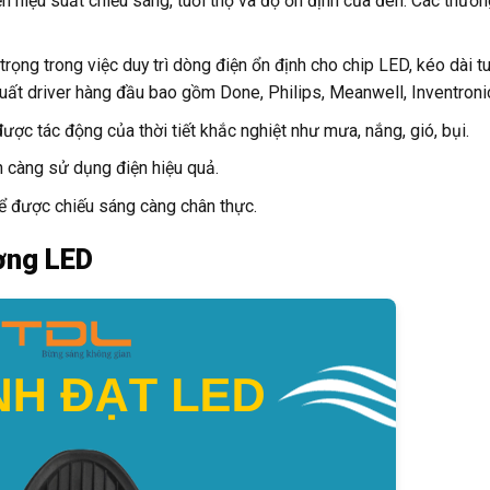
 hiệu suất chiếu sáng, tuổi thọ và độ ổn định của đèn. Các thươn
trọng trong việc duy trì dòng điện ổn định cho chip LED, kéo dài t
uất driver hàng đầu bao gồm Done, Philips, Meanwell, Inventroni
ược tác động của thời tiết khắc nghiệt như mưa, nắng, gió, bụi.
 càng sử dụng điện hiệu quả.
ể được chiếu sáng càng chân thực.
ờng LED