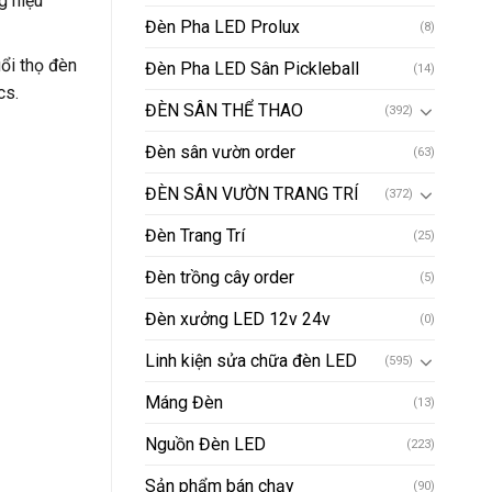
g hiệu
Đèn Pha LED Prolux
(8)
uổi thọ đèn
Đèn Pha LED Sân Pickleball
(14)
cs.
ĐÈN SÂN THỂ THAO
(392)
Đèn sân vườn order
(63)
ĐÈN SÂN VƯỜN TRANG TRÍ
(372)
Đèn Trang Trí
(25)
Đèn trồng cây order
(5)
Đèn xưởng LED 12v 24v
(0)
Linh kiện sửa chữa đèn LED
(595)
Máng Đèn
(13)
Nguồn Đèn LED
(223)
Sản phẩm bán chạy
(90)