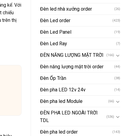
áng kể. Với
Đèn led nhà xưởng order
(26)
t chiếu
trên thị
Đèn Led order
(423)
Đèn Led Panel
(19)
Đèn Led Ray
(7)
ĐÈN NĂNG LƯỢNG MẶT TRỜI
(166)
Đèn năng lượng mặt trời order
(44)
Đèn Ốp Trần
(38)
Đèn pha LED 12v 24v
(14)
Đèn pha led Module
(66)
ĐÈN PHA LED NGOÀI TRỜI
(536)
TDL
Đèn pha led order
(143)