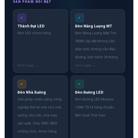
SẢN PHẨM NỔI BẬT
✓
✓
Thành Đạt LED
Đèn Năng Lượng MT
Đèn LED chính hãng
Đèn Năng Lượng Mặt Trời
300W Lắp đặt không cần
điện lưới, không cần đào
đường, bảo hành 24 tháng.
✓
✓
Đèn Nhà Xưởng
Đèn Đường LED
Giải pháp chiếu sáng công
Đèn Đường LED Module
nghiệp thế hệ mới cho nhà
150W TD14 Sáng Chuẩn,
xưởng, kho bãi, nhà máy
Bền Vượt Thời Gian
sản xuất. Chip SMD 2835
chống chói, driver hãng