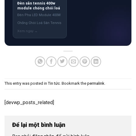
Đèn sân tennis 400w
module chống chói loá
Đèn Pha LED Module 400W
Chống Chói Loá Sân Tennis
This entry was posted in
Tin tức
. Bookmark the
permalink
.
[devwp_posts_related]
Để lại một bình luận