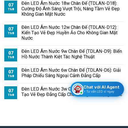
Đèn LED Âm Nước 18w Chân Đế (TDLAN-D18):
07
Cường Độ Ánh Sáng Vượt Trội, Nâng Tầm Vẻ Đẹp
Th8
Không Gian Mặt Nước
Đèn LED Âm Nước 12w Chân Đế (TDLAN-D12):
07
Kiến Tạo Vẻ Đẹp Huyền Ảo Cho Không Gian Mặt
Th8
Nước
Đèn LED Âm Nước 9w Chân Đế (TDLAN-D9): Biến
07
Hồ Nước Thành Kiệt Tác Nghệ Thuật
Th8
Đèn LED Âm Nước 6w Chân Đế (TDLAN-D6): Giải
07
Pháp Chiếu Sáng Ngoại Cảnh Đẳng Cấp
Th8
Chat với AI Agent
Đèn LED Âm Nước 3w Chân Đế (TDLAN-D3): Kiến
07
⚡ Tư vấn LED sỉ ngay
Tạo Vẻ Đẹp Đẳng Cấp Cho Không Gian Vọng Nước
Th8