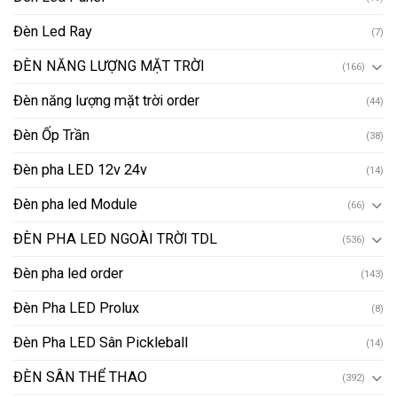
Đèn Led Ray
(7)
ĐÈN NĂNG LƯỢNG MẶT TRỜI
(166)
Đèn năng lượng mặt trời order
(44)
Đèn Ốp Trần
(38)
Đèn pha LED 12v 24v
(14)
Đèn pha led Module
(66)
ĐÈN PHA LED NGOÀI TRỜI TDL
(536)
Đèn pha led order
(143)
Đèn Pha LED Prolux
(8)
Đèn Pha LED Sân Pickleball
(14)
ĐÈN SÂN THỂ THAO
(392)