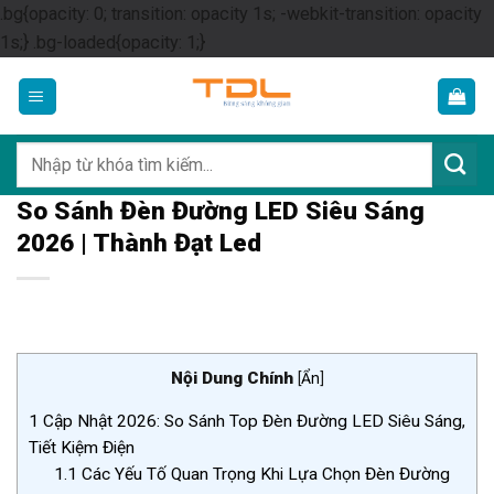
.bg{opacity: 0; transition: opacity 1s; -webkit-transition: opacity
Skip
1s;} .bg-loaded{opacity: 1;}
to
content
Tìm
kiếm:
So Sánh Đèn Đường LED Siêu Sáng
2026 | Thành Đạt Led
Nội Dung Chính
[
Ẩn
]
1
Cập Nhật 2026: So Sánh Top Đèn Đường LED Siêu Sáng,
Tiết Kiệm Điện
1.1
Các Yếu Tố Quan Trọng Khi Lựa Chọn Đèn Đường