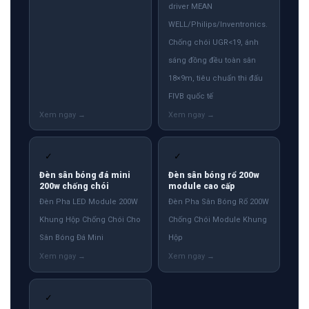
driver MEAN
WELL/Philips/Inventronics.
Chống chói UGR<19, ánh
sáng đồng đều toàn sân
18×9m, tiêu chuẩn thi đấu
FIVB quốc tế
✓
✓
Đèn sân bóng đá mini
Đèn sân bóng rổ 200w
200w chống chói
module cao cấp
Đèn Pha LED Module 200W
Đèn Pha Sân Bóng Rổ 200W
Khung Hộp Chống Chói Cho
Chống Chói Module Khung
Sân Bóng Đá Mini
Hộp
✓