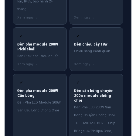
lớn, IP65, bảo hành 24
tháng.
✓
✓
Đèn pha module 200W
Đèn chiếu cây 18w
Pickleball
Chiếu sáng cảnh quan
Sân Pickleball tiêu chuẩn
✓
✓
Đèn pha module 200W
Đèn sân bóng chuyền
Cầu Lông
200w module chống
chói
Đèn Pha LED Module 200W
Đèn Pha LED 200W Sân
Sân Cầu Lông Chống Chói
Bóng Chuyền Chống Chói
TDLF-MKH200-BCV — Chip
Bridgelux/Philips/Cree,