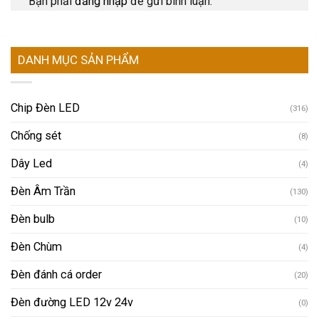
Bạn phải
đăng nhập
để gửi bình luận.
DANH MỤC SẢN PHẨM
Chip Đèn LED
(316)
Chống sét
(8)
Dây Led
(4)
Đèn Âm Trần
(130)
Đèn bulb
(10)
Đèn Chùm
(4)
Đèn đánh cá order
(20)
Đèn đường LED 12v 24v
(0)