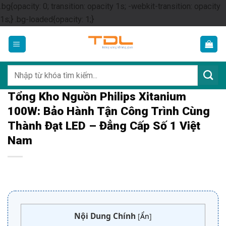
.bg{opacity: 0; transition: opacity 1s; -webkit-transition: opacity
Skip
1s;} .bg-loaded{opacity: 1;}
to
content
Tìm
kiếm:
Tổng Kho Nguồn Philips Xitanium
100W: Bảo Hành Tận Công Trình Cùng
Thành Đạt LED – Đẳng Cấp Số 1 Việt
Nam
Nội Dung Chính
[
Ẩn
]