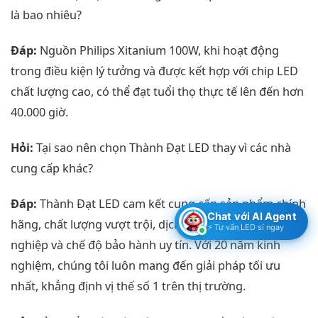
là bao nhiêu?
Đáp:
Nguồn Philips Xitanium 100W, khi hoạt động
trong điều kiện lý tưởng và được kết hợp với chip LED
chất lượng cao, có thể đạt tuổi thọ thực tế lên đến hơn
40.000 giờ.
Hỏi:
Tại sao nên chọn Thành Đạt LED thay vì các nhà
cung cấp khác?
Đáp:
Thành Đạt LED cam kết cung cấp sản phẩm chính
Chat với AI Agent
hãng, chất lượng vượt trội, dịch vụ tư vấn chuyên
⚡ Tư vấn LED sỉ ngay
nghiệp và chế độ bảo hành uy tín. Với 20 năm kinh
nghiệm, chúng tôi luôn mang đến giải pháp tối ưu
nhất, khẳng định vị thế số 1 trên thị trường.