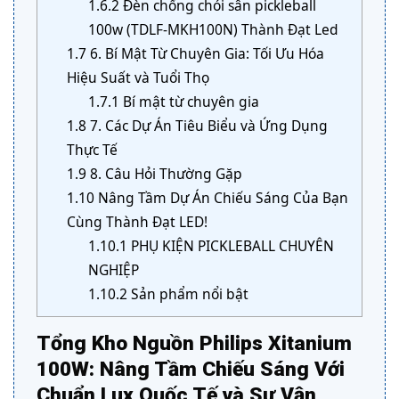
1.6.2
Đèn chống chói sân pickleball
100w (TDLF-MKH100N) Thành Đạt Led
1.7
6. Bí Mật Từ Chuyên Gia: Tối Ưu Hóa
Hiệu Suất và Tuổi Thọ
1.7.1
Bí mật từ chuyên gia
1.8
7. Các Dự Án Tiêu Biểu và Ứng Dụng
Thực Tế
1.9
8. Câu Hỏi Thường Gặp
1.10
Nâng Tầm Dự Án Chiếu Sáng Của Bạn
Cùng Thành Đạt LED!
1.10.1
PHỤ KIỆN PICKLEBALL CHUYÊN
NGHIỆP
1.10.2
Sản phẩm nổi bật
Tổng Kho Nguồn Philips Xitanium
100W: Nâng Tầm Chiếu Sáng Với
Chuẩn Lux Quốc Tế và Sự Vận