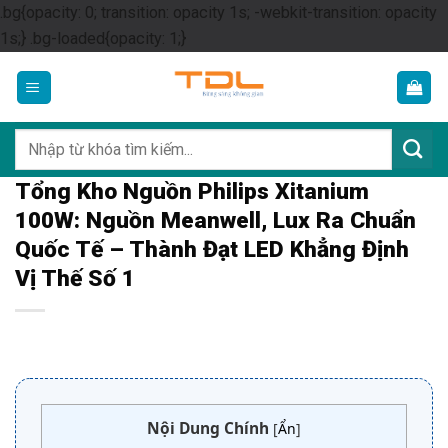
.bg{opacity: 0; transition: opacity 1s; -webkit-transition: opacity
Skip
1s;} .bg-loaded{opacity: 1;}
to
content
Tìm
kiếm:
Tổng Kho Nguồn Philips Xitanium
100W: Nguồn Meanwell, Lux Ra Chuẩn
Quốc Tế – Thành Đạt LED Khẳng Định
Vị Thế Số 1
Nội Dung Chính
[
Ẩn
]