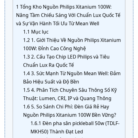
1
Tổng Kho Nguồn Philips Xitanium 100W:
Nâng Tầm Chiếu Sáng Với Chuẩn Lux Quốc Tế
và Sự Vận Hành Tối Ưu Từ Mean Well
1.1
Mục lục
1.2
1. Giới Thiệu Về Nguồn Philips Xitanium
100W: Đỉnh Cao Công Nghệ
1.3
2. Cấu Tạo Chip LED Philips và Tiêu
Chuẩn Lux Ra Quốc Tế
1.4
3. Sức Mạnh Từ Nguồn Mean Well: Đảm
Bảo Hiệu Suất và Độ Bền
1.5
4. Phân Tích Chuyên Sâu Thông Số Kỹ
Thuật: Lumen, CRI, IP và Quang Thông
1.6
5. So Sánh Chi Phí: Đèn Giá Rẻ Hay
Nguồn Philips Xitanium 100W Bền Vững?
1.6.1
Đèn pha sân pickleball 50w (TDLF-
MKH50) Thành Đạt Led