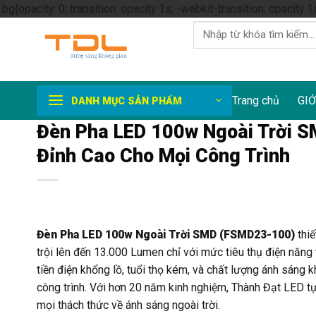
.bg{opacity: 0; transition: opacity 1s; -webkit-transition: opacity 1
Tìm
kiếm:
Trang chủ
GIỚ
DANH MỤC SẢN PHẨM
Đèn Pha LED 100w Ngoài Trời S
Đỉnh Cao Cho Mọi Công Trình
Đèn Pha LED 100w Ngoài Trời SMD (FSMD23-100)
thiế
trội lên đến 13.000 Lumen chỉ với mức tiêu thụ điện năng 
tiền điện khổng lồ, tuổi thọ kém, và chất lượng ánh sán
công trình. Với hơn 20 năm kinh nghiệm, Thành Đạt LED t
mọi thách thức về ánh sáng ngoài trời.