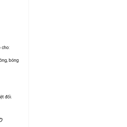
 cho:
lông, bóng
t đối.
D