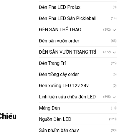
Đèn Pha LED Prolux
(8)
Đèn Pha LED Sân Pickleball
(14)
ĐÈN SÂN THỂ THAO
(392)
Đèn sân vườn order
(63)
ĐÈN SÂN VƯỜN TRANG TRÍ
(372)
Đèn Trang Trí
(25)
Đèn trồng cây order
(5)
Đèn xưởng LED 12v 24v
(0)
Linh kiện sửa chữa đèn LED
(595)
Máng Đèn
(13)
Chiếu
Nguồn Đèn LED
(223)
Sản phẩm bán chạy
(90)