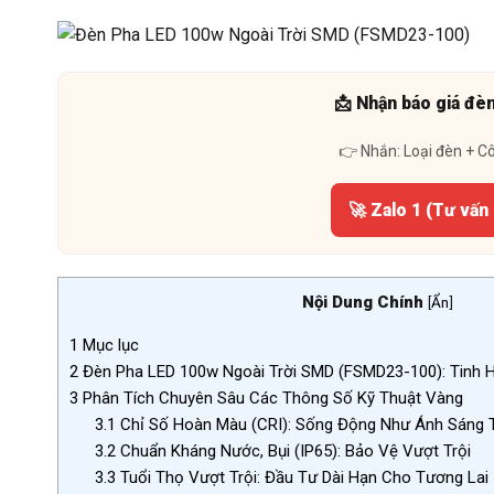
📩 Nhận báo giá đè
👉 Nhắn: Loại đèn + C
🚀 Zalo 1 (Tư vấn
Nội Dung Chính
[
Ẩn
]
1
Mục lục
2
Đèn Pha LED 100w Ngoài Trời SMD (FSMD23-100): Tinh 
3
Phân Tích Chuyên Sâu Các Thông Số Kỹ Thuật Vàng
3.1
Chỉ Số Hoàn Màu (CRI): Sống Động Như Ánh Sáng 
3.2
Chuẩn Kháng Nước, Bụi (IP65): Bảo Vệ Vượt Trội
3.3
Tuổi Thọ Vượt Trội: Đầu Tư Dài Hạn Cho Tương Lai