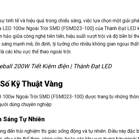
sự tinh tế và hiệu quả trong chiếu sáng, việc lựa chọn một giải p
n Pha LED 100w Ngoài Trời SMD (FSMD23-100) của Thành Đạt LED 
n hảo giữa công nghệ tiên tiến, hiệu suất vượt trội và độ bền bỉ th
sáng mạnh mẽ, ổn định, lý tưởng cho nhiều không gian ngoại thấ
 là các khu vực thể thao ngoài trời.
ball 200W Tiết Kiệm điện | Thành Đạt LED
Số Kỹ Thuật Vàng
LED 100w Ngoài Trời SMD (FSMD23-100) được trang bị những thôn
gười dùng chuyên nghiệp:
h Sáng Tự Nhiên
g đến trải nghiệm thị giác sống động và tự nhiên. Điều này đặc b
, như sân thể thao, công viên, hoặc các khu vực trưng bày ngoài t