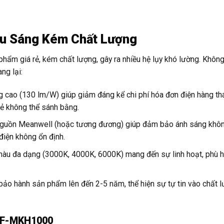
ếu Sáng Kém Chất Lượng
n phẩm giá rẻ, kém chất lượng, gây ra nhiều hệ lụy khó lường. Khôn
ng lại:
 cao (130 lm/W) giúp giảm đáng kể chi phí hóa đơn điện hàng th
rẻ không thể sánh bằng.
guồn Meanwell (hoặc tương đương) giúp đảm bảo ánh sáng khô
điện không ổn định.
màu đa dạng (3000K, 4000K, 6000K) mang đến sự linh hoạt, phù h
ảo hành sản phẩm lên đến 2-5 năm, thể hiện sự tự tin vào chất 
LF-MKH1000