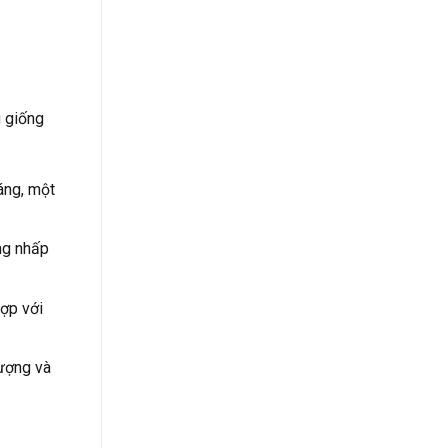
g giống
áng, một
ng nhấp
ợp với
lượng và