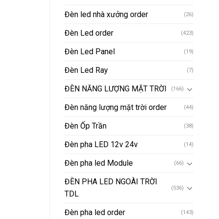
Đèn led nhà xưởng order
(26)
Đèn Led order
(423)
Đèn Led Panel
(19)
Đèn Led Ray
(7)
ĐÈN NĂNG LƯỢNG MẶT TRỜI
(166)
Đèn năng lượng mặt trời order
(44)
Đèn Ốp Trần
(38)
Đèn pha LED 12v 24v
(14)
Đèn pha led Module
(66)
ĐÈN PHA LED NGOÀI TRỜI
(536)
TDL
Đèn pha led order
(143)