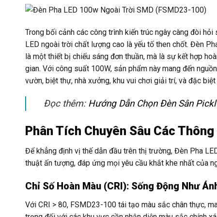
Trong bối cảnh các công trình kiến trúc ngày càng đòi hỏi 
LED ngoài trời chất lượng cao là yếu tố then chốt. Đè
là một thiết bị chiếu sáng đơn thuần, mà là sự kết hợp hoà
gian. Với công suất 100W, sản phẩm này mang đến nguồn 
vườn, biệt thự, nhà xưởng, khu vui chơi giải trí, và đặc biệt
Đọc thêm:
Hướng Dẫn Chọn Đèn Sân Pickle
Phân Tích Chuyên Sâu Các Thông 
Để khẳng định vị thế dẫn đầu trên thị trường, Đèn Pha 
thuật ấn tượng, đáp ứng mọi yêu cầu khắt khe nhất của n
Chỉ Số Hoàn Màu (CRI): Sống Động Như Án
Với CRI > 80, FSMD23-100 tái tạo màu sắc chân thực, man
trọng đối với các khu vực cần nhận diện màu sắc chính xác