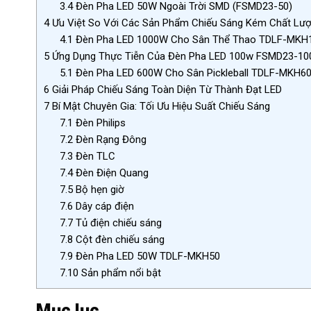
3.4
Đèn Pha LED 50W Ngoài Trời SMD (FSMD23-50)
4
Ưu Việt So Với Các Sản Phẩm Chiếu Sáng Kém Chất Lư
4.1
Đèn Pha LED 1000W Cho Sân Thể Thao TDLF-MKH
5
Ứng Dụng Thực Tiễn Của Đèn Pha LED 100w FSMD23-10
5.1
Đèn Pha LED 600W Cho Sân Pickleball TDLF-MKH6
6
Giải Pháp Chiếu Sáng Toàn Diện Từ Thành Đạt LED
7
Bí Mật Chuyên Gia: Tối Ưu Hiệu Suất Chiếu Sáng
7.1
Đèn Philips
7.2
Đèn Rạng Đông
7.3
Đèn TLC
7.4
Đèn Điện Quang
7.5
Bộ hẹn giờ
7.6
Dây cáp điện
7.7
Tủ điện chiếu sáng
7.8
Cột đèn chiếu sáng
7.9
Đèn Pha LED 50W TDLF-MKH50
7.10
Sản phẩm nổi bật
Mục lục