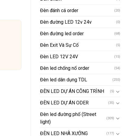
Đèn đánh cá order
(20)
Đèn đường LED 12v 24v
(0)
Đèn đường led order
(68)
Đèn Exit Và Sự Cố
(5)
Đèn LED 12V 24V
(15)
Đèn led chống nổ order
(54)
Đèn led dân dụng TDL
(255)
ĐÈN LED DỰ ÁN CÔNG TRÌNH
(5)
ĐÈN LED DỰ ÁN ODER
(35)
Đèn led đường phố (Street
(309)
light)
ĐÈN LED NHÀ XƯỞNG
(177)