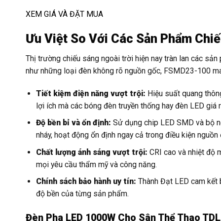
XEM GIÁ VÀ ĐẶT MUA
Ưu Việt So Với Các Sản Phẩm Chi
Thị trường chiếu sáng ngoài trời hiện nay tràn lan các sả
như những loại đèn không rõ nguồn gốc, FSMD23-100 ma
Tiết kiệm điện năng vượt trội:
Hiệu suất quang thông
lợi ích mà các bóng đèn truyền thống hay đèn LED giá 
Độ bền bỉ và ổn định:
Sử dụng chip LED SMD và bộ n
nháy, hoạt động ổn định ngay cả trong điều kiện nguồn 
Chất lượng ánh sáng vượt trội:
CRI cao và nhiệt độ 
mọi yêu cầu thẩm mỹ và công năng.
Chính sách bảo hành uy tín:
Thành Đạt LED cam kết b
độ bền của từng sản phẩm.
Đèn Pha LED 1000W Cho Sân Thể Thao TD