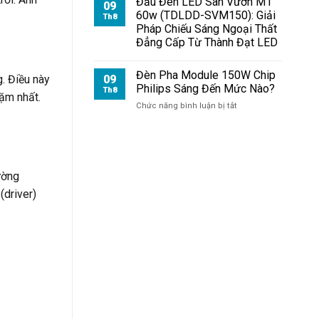
Đầu Đèn LED Sân Vườn M1
09
60w (TDLDD-SVM150): Giải
Th8
Pháp Chiếu Sáng Ngoại Thất
Đẳng Cấp Từ Thành Đạt LED
Đèn Pha Module 150W Chip
. Điều này
09
Philips Sáng Đến Mức Nào?
Th8
bặm nhất.
ở
Chức năng bình luận bị tắt
Đèn
Pha
Module
150W
Chip
ường
Philips
Sáng
(driver)
Đến
Mức
Nào?