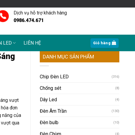
Dịch vụ hỗ trợ khách hàng
0986.474.671
N LED
LIÊN HỆ
Giỏ hàng
Sáng
DANH MỤC SẢN PHẨM
Chip Đèn LED
(316)
Chống sét
(8)
Dây Led
sáng vượt
(4)
n hóa đơn
Đèn Âm Trần
(130)
g năng của
Đèn bulb
n vượt qua
(10)
Đèn Chùm
(4)