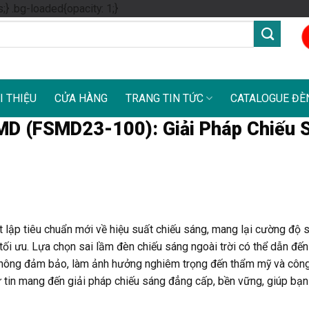
Skip
s;} .bg-loaded{opacity: 1;}
to
content
I THIỆU
CỬA HÀNG
TRANG TIN TỨC
CATALOGUE ĐÈ
MD (FSMD23-100): Giải Pháp Chiếu 
t lập tiêu chuẩn mới về hiệu suất chiếu sáng, mang lại cường độ 
tối ưu. Lựa chọn sai lầm đèn chiếu sáng ngoài trời có thể dẫn đế
g không đảm bảo, làm ảnh hưởng nghiêm trọng đến thẩm mỹ và côn
ự tin mang đến giải pháp chiếu sáng đẳng cấp, bền vững, giúp bạ