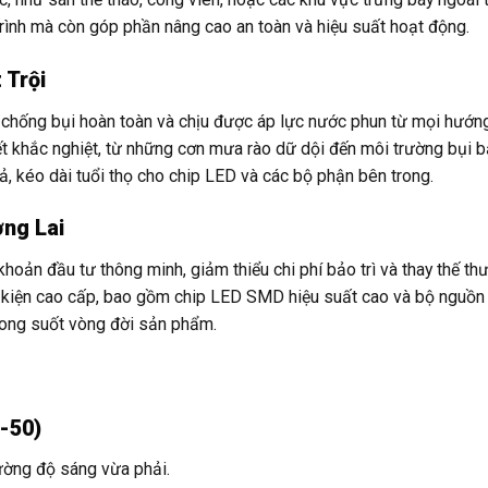
rình mà còn góp phần nâng cao an toàn và hiệu suất hoạt động.
 Trội
chống bụi hoàn toàn và chịu được áp lực nước phun từ mọi hướng
ết khắc nghiệt, từ những cơn mưa rào dữ dội đến môi trường bụi 
uả, kéo dài tuổi thọ cho chip LED và các bộ phận bên trong.
ơng Lai
hoản đầu tư thông minh, giảm thiểu chi phí bảo trì và thay thế th
h kiện cao cấp, bao gồm chip LED SMD hiệu suất cao và bộ nguồn 
rong suốt vòng đời sản phẩm.
-50)
ường độ sáng vừa phải.