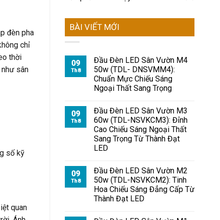
BÀI VIẾT MỚI
háp đèn pha
không chỉ
eo thời
Đầu Đèn LED Sân Vườn M4
09
t như sân
50w (TDL- DNSVMM4):
Th8
Chuẩn Mực Chiếu Sáng
Ngoại Thất Sang Trọng
Đầu Đèn LED Sân Vườn M3
09
60w (TDL-NSVKCM3): Đỉnh
Th8
Cao Chiếu Sáng Ngoại Thất
Sang Trọng Từ Thành Đạt
LED
g số kỹ
Đầu Đèn LED Sân Vườn M2
09
50w (TDL-NSVKCM2): Tinh
Th8
Hoa Chiếu Sáng Đẳng Cấp Từ
Thành Đạt LED
iệt quan
rời. Ánh