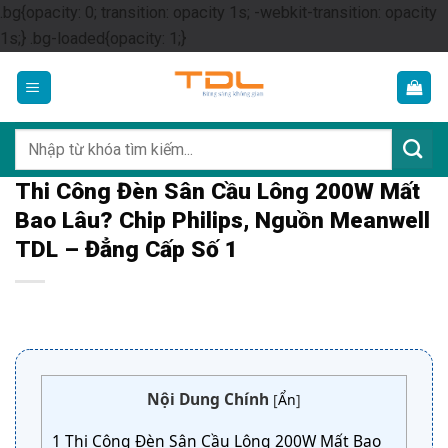
.bg{opacity: 0; transition: opacity 1s; -webkit-transition: opacity
Skip
1s;} .bg-loaded{opacity: 1;}
to
content
Tìm
kiếm:
Thi Công Đèn Sân Cầu Lông 200W Mất
Bao Lâu? Chip Philips, Nguồn Meanwell
TDL – Đẳng Cấp Số 1
Nội Dung Chính
[
Ẩn
]
1
Thi Công Đèn Sân Cầu Lông 200W Mất Bao