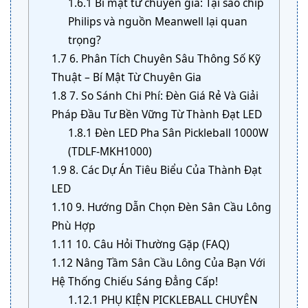
1.6.1
Bí mật từ chuyên gia: Tại sao chip
Philips và nguồn Meanwell lại quan
trọng?
1.7
6. Phân Tích Chuyên Sâu Thông Số Kỹ
Thuật – Bí Mật Từ Chuyên Gia
1.8
7. So Sánh Chi Phí: Đèn Giá Rẻ Và Giải
Pháp Đầu Tư Bền Vững Từ Thành Đạt LED
1.8.1
Đèn LED Pha Sân Pickleball 1000W
(TDLF-MKH1000)
1.9
8. Các Dự Án Tiêu Biểu Của Thành Đạt
LED
1.10
9. Hướng Dẫn Chọn Đèn Sân Cầu Lông
Phù Hợp
1.11
10. Câu Hỏi Thường Gặp (FAQ)
1.12
Nâng Tầm Sân Cầu Lông Của Bạn Với
Hệ Thống Chiếu Sáng Đẳng Cấp!
1.12.1
PHỤ KIỆN PICKLEBALL CHUYÊN