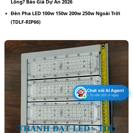
Lông? Báo Giá Dự Án 2026
Đèn Pha LED 100w 150w 200w 250w Ngoài Trời
(TDLF-RIP66)
Chat với AI Agent
⚡ Tư vấn LED sỉ ngay