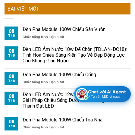
BÀI VIẾT MỚI
Đèn Pha Module 100W Chiếu Sân Vườn
08
Th8
ở
Chức năng bình luận bị tắt
Đèn
Pha
Đèn LED Âm Nước 18w Đế Chôn (TDLAN-DC18):
08
Module
Tinh Hoa Chiếu Sáng Kiến Tạo Vẻ Đẹp Động Lực
Th8
100W
Cho Không Gian Nước
Chiếu
Sân
Đèn Pha Module 100W Chiếu Cổng
Vườn
08
Th8
ở
Chức năng bình luận bị tắt
Đèn
Chat với AI Agent
Pha
Đèn LED Âm Nước 12w Đế Chôn (TDLAN-DC12):
08
⚡ Tư vấn LED sỉ ngay
Module
Giải Pháp Chiếu Sáng Dưới Nước Đẳng Cấp Từ
Th8
100W
Thành Đạt LED
Chiếu
Cổng
Đèn Pha Module 100W Chiếu Tòa Nhà
08
Th8
ở
Chức năng bình luận bị tắt
Đèn