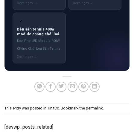
✓
Đèn sân tennis 400w
module chống chói loá
Đèn Pha LED Module 400W
Chống Chói Loá Sân Tennis
This entry was posted in
Tin tức
. Bookmark the
permalink
.
[devwp_posts_related]