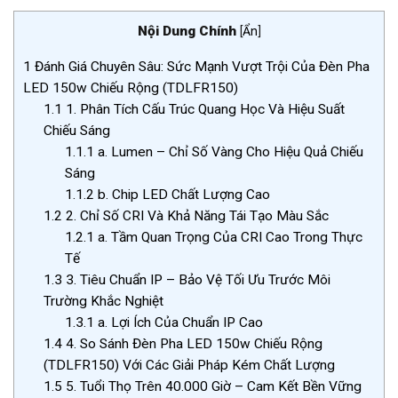
Nội Dung Chính
[
Ẩn
]
1
Đánh Giá Chuyên Sâu: Sức Mạnh Vượt Trội Của Đèn Pha
LED 150w Chiếu Rộng (TDLFR150)
1.1
1. Phân Tích Cấu Trúc Quang Học Và Hiệu Suất
Chiếu Sáng
1.1.1
a. Lumen – Chỉ Số Vàng Cho Hiệu Quả Chiếu
Sáng
1.1.2
b. Chip LED Chất Lượng Cao
1.2
2. Chỉ Số CRI Và Khả Năng Tái Tạo Màu Sắc
1.2.1
a. Tầm Quan Trọng Của CRI Cao Trong Thực
Tế
1.3
3. Tiêu Chuẩn IP – Bảo Vệ Tối Ưu Trước Môi
Trường Khắc Nghiệt
1.3.1
a. Lợi Ích Của Chuẩn IP Cao
1.4
4. So Sánh Đèn Pha LED 150w Chiếu Rộng
(TDLFR150) Với Các Giải Pháp Kém Chất Lượng
1.5
5. Tuổi Thọ Trên 40.000 Giờ – Cam Kết Bền Vững