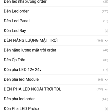
Đèn led nhà xưởng order
(26)
Đèn Led order
(423)
Đèn Led Panel
(19)
Đèn Led Ray
(7)
ĐÈN NĂNG LƯỢNG MẶT TRỜI
(166)
Đèn năng lượng mặt trời order
(44)
Đèn Ốp Trần
(38)
Đèn pha LED 12v 24v
(14)
Đèn pha led Module
(66)
ĐÈN PHA LED NGOÀI TRỜI TDL
(536)
Đèn pha led order
(143)
Đèn Pha LED Prolux
(8)