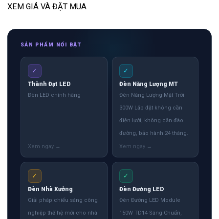
XEM GIÁ VÀ ĐẶT MUA
SẢN PHẨM NỔI BẬT
✓
✓
Thành Đạt LED
Đèn Năng Lượng MT
Đèn LED chính hãng
Đèn Năng Lượng Mặt Trời
300W Lắp đặt không cần
điện lưới, không cần đào
đường, bảo hành 24 tháng.
✓
✓
Đèn Nhà Xưởng
Đèn Đường LED
Giải pháp chiếu sáng công
Đèn Đường LED Module
nghiệp thế hệ mới cho nhà
150W TD14 Sáng Chuẩn,