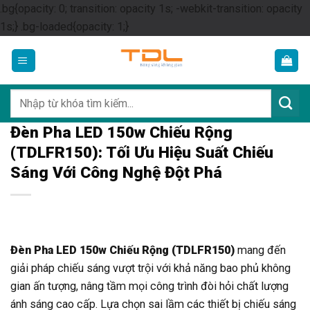
.bg{opacity: 0; transition: opacity 1s; -webkit-transition: opacity
Skip
1s;} .bg-loaded{opacity: 1;}
to
content
Tìm
kiếm:
Đèn Pha LED 150w Chiếu Rộng
(TDLFR150): Tối Ưu Hiệu Suất Chiếu
Sáng Với Công Nghệ Đột Phá
Đèn Pha LED 150w Chiếu Rộng (TDLFR150)
mang đến
giải pháp chiếu sáng vượt trội với khả năng bao phủ không
gian ấn tượng, nâng tầm mọi công trình đòi hỏi chất lượng
ánh sáng cao cấp. Lựa chọn sai lầm các thiết bị chiếu sáng