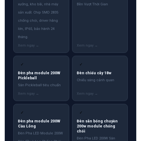
xưởng, kho bãi, nhà máy
Bền Vượt Thời Gian
sản xuất. Chip SMD 2835
chống chói, driver hãng
lớn, IP65, bảo hành 24
tháng.
✓
✓
Đèn pha module 200W
Đèn chiếu cây 18w
Pickleball
Chiếu sáng cảnh quan
Sân Pickleball tiêu chuẩn
✓
✓
Đèn pha module 200W
Đèn sân bóng chuyền
Cầu Lông
200w module chống
chói
Đèn Pha LED Module 200W
Đèn Pha LED 200W Sân