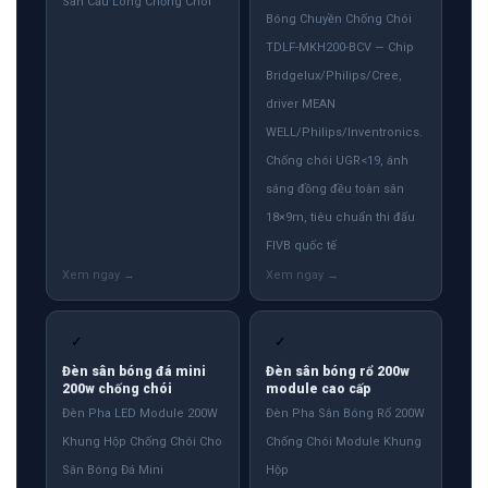
Sân Cầu Lông Chống Chói
Bóng Chuyền Chống Chói
TDLF-MKH200-BCV — Chip
Bridgelux/Philips/Cree,
driver MEAN
WELL/Philips/Inventronics.
Chống chói UGR<19, ánh
sáng đồng đều toàn sân
18×9m, tiêu chuẩn thi đấu
FIVB quốc tế
✓
✓
Đèn sân bóng đá mini
Đèn sân bóng rổ 200w
200w chống chói
module cao cấp
Đèn Pha LED Module 200W
Đèn Pha Sân Bóng Rổ 200W
Khung Hộp Chống Chói Cho
Chống Chói Module Khung
Sân Bóng Đá Mini
Hộp