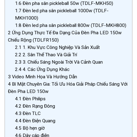
1.6
Đèn pha sân pickleball 50w (TDLF-MKH50)
1.7
Đèn led pha sân pickleball 1000w (TDLF-
MKH1000)
1.8
Đèn led pha sân pickleball 800w (TDLF-MKH800)
2
Ứng Dụng Thực Tế Đa Dạng Của Đèn Pha LED 150w
Chiếu Rộng (TDLFR150)
2.1
1. Khu Vực Công Nghiệp Và Sản Xuất
2.2
2. Sân Thể Thao Và Giải Trí
2.3
3. Chiếu Sáng Ngoài Trời Và Cảnh Quan
2.4
4. Các Ứng Dụng Khác
3
Video Minh Họa Và Hướng Dẫn
4
Bí Mật Chuyên Gia: Tối Ưu Hóa Giải Pháp Chiếu Sáng Với
Đèn Pha LED 150w
4.1
Đèn Philips
4.2
Đèn Rạng Đông
4.3
Đèn TLC
4.4
Đèn Điện Quang
4.5
Bộ hẹn giờ
4.6
Dây cáp điện