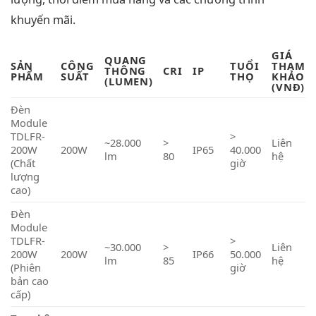
khuyến mãi.
GIÁ
QUANG
SẢN
CÔNG
TUỔI
THAM
THÔNG
CRI
IP
PHẨM
SUẤT
THỌ
KHẢO
(LUMEN)
(VNĐ)
Đèn
Module
TDLFR-
>
~28.000
>
Liên
200W
200W
IP65
40.000
lm
80
hệ
(Chất
giờ
lượng
cao)
Đèn
Module
TDLFR-
>
~30.000
>
Liên
200W
200W
IP66
50.000
lm
85
hệ
(Phiên
giờ
bản cao
cấp)