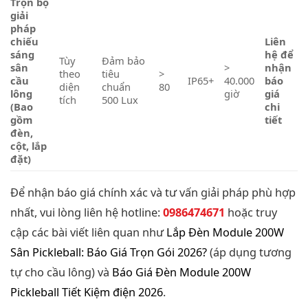
Trọn bộ
giải
pháp
chiếu
Liên
sáng
hệ để
Tùy
Đảm bảo
sân
>
nhận
theo
tiêu
>
cầu
IP65+
40.000
báo
diện
chuẩn
80
lông
giờ
giá
tích
500 Lux
(Bao
chi
gồm
tiết
đèn,
cột, lắp
đặt)
Để nhận báo giá chính xác và tư vấn giải pháp phù hợp
nhất, vui lòng liên hệ hotline:
0986474671
hoặc truy
cập các bài viết liên quan như
Lắp Đèn Module 200W
Sân Pickleball: Báo Giá Trọn Gói 2026?
(áp dụng tương
tự cho cầu lông) và
Báo Giá Đèn Module 200W
Pickleball Tiết Kiệm điện 2026
.