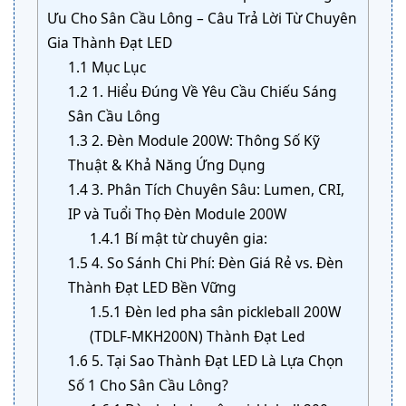
Ưu Cho Sân Cầu Lông – Câu Trả Lời Từ Chuyên
Gia Thành Đạt LED
1.1
Mục Lục
1.2
1. Hiểu Đúng Về Yêu Cầu Chiếu Sáng
Sân Cầu Lông
1.3
2. Đèn Module 200W: Thông Số Kỹ
Thuật & Khả Năng Ứng Dụng
1.4
3. Phân Tích Chuyên Sâu: Lumen, CRI,
IP và Tuổi Thọ Đèn Module 200W
1.4.1
Bí mật từ chuyên gia:
1.5
4. So Sánh Chi Phí: Đèn Giá Rẻ vs. Đèn
Thành Đạt LED Bền Vững
1.5.1
Đèn led pha sân pickleball 200W
(TDLF-MKH200N) Thành Đạt Led
1.6
5. Tại Sao Thành Đạt LED Là Lựa Chọn
Số 1 Cho Sân Cầu Lông?