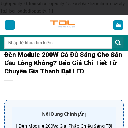
.bg{opacity: 0; transition: opacity 1s; -webkit-transition: opacity
Skip
1s;} .bg-loaded{opacity: 1;}
to
content
Tìm
kiếm:
Đèn Module 200W Có Đủ Sáng Cho Sân
Cầu Lông Không? Báo Giá Chi Tiết Từ
Chuyên Gia Thành Đạt LED
Nội Dung Chính
[
Ẩn
]
1
Đèn Module 200W: Giải Pháp Chiếu Sáng Tối