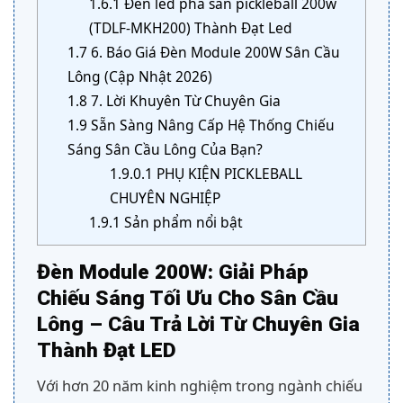
1.6.1
Đèn led pha sân pickleball 200w
(TDLF-MKH200) Thành Đạt Led
1.7
6. Báo Giá Đèn Module 200W Sân Cầu
Lông (Cập Nhật 2026)
1.8
7. Lời Khuyên Từ Chuyên Gia
1.9
Sẵn Sàng Nâng Cấp Hệ Thống Chiếu
Sáng Sân Cầu Lông Của Bạn?
1.9.0.1
PHỤ KIỆN PICKLEBALL
CHUYÊN NGHIỆP
1.9.1
Sản phẩm nổi bật
Đèn Module 200W: Giải Pháp
Chiếu Sáng Tối Ưu Cho Sân Cầu
Lông – Câu Trả Lời Từ Chuyên Gia
Thành Đạt LED
Với hơn 20 năm kinh nghiệm trong ngành chiếu