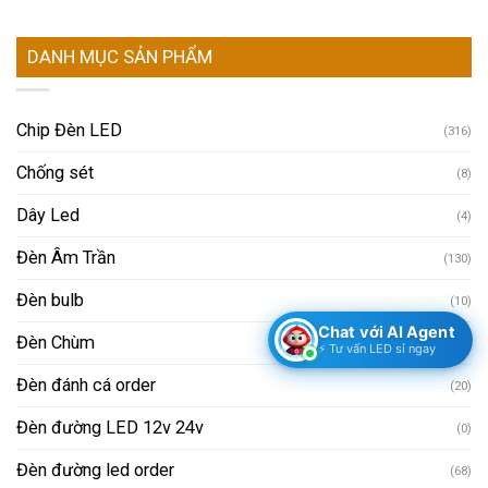
DANH MỤC SẢN PHẨM
Chip Đèn LED
(316)
Chống sét
(8)
Dây Led
(4)
Đèn Âm Trần
(130)
Đèn bulb
(10)
Chat với AI Agent
Đèn Chùm
(4)
⚡ Tư vấn LED sỉ ngay
Đèn đánh cá order
(20)
Đèn đường LED 12v 24v
(0)
Đèn đường led order
(68)