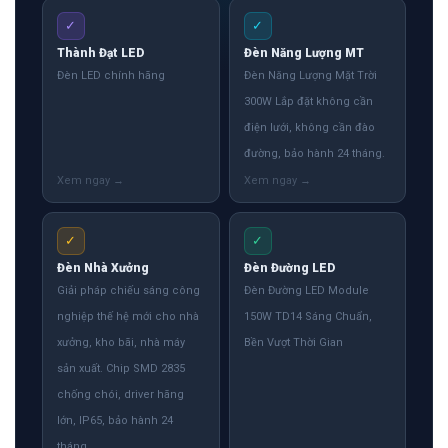
✓
✓
Thành Đạt LED
Đèn Năng Lượng MT
Đèn LED chính hãng
Đèn Năng Lượng Mặt Trời
300W Lắp đặt không cần
điện lưới, không cần đào
đường, bảo hành 24 tháng.
✓
✓
Đèn Nhà Xưởng
Đèn Đường LED
Giải pháp chiếu sáng công
Đèn Đường LED Module
nghiệp thế hệ mới cho nhà
150W TD14 Sáng Chuẩn,
xưởng, kho bãi, nhà máy
Bền Vượt Thời Gian
sản xuất. Chip SMD 2835
chống chói, driver hãng
lớn, IP65, bảo hành 24
tháng.