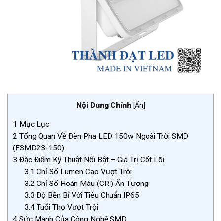
Nội Dung Chính
[
Ẩn
]
1
Mục Lục
2
Tổng Quan Về Đèn Pha LED 150w Ngoài Trời SMD
(FSMD23-150)
3
Đặc Điểm Kỹ Thuật Nổi Bật – Giá Trị Cốt Lõi
3.1
Chỉ Số Lumen Cao Vượt Trội
3.2
Chỉ Số Hoàn Màu (CRI) Ấn Tượng
3.3
Độ Bền Bỉ Với Tiêu Chuẩn IP65
3.4
Tuổi Thọ Vượt Trội
4
Sức Mạnh Của Công Nghệ SMD