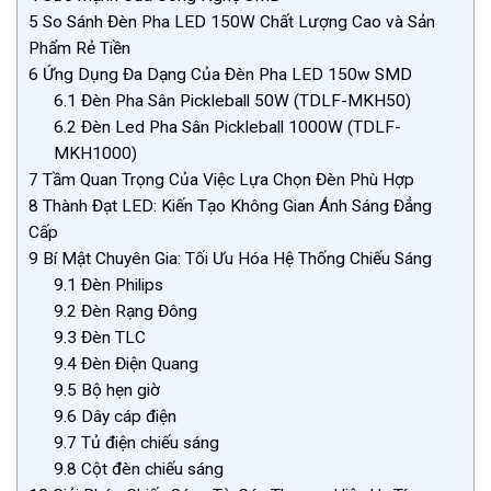
5
So Sánh Đèn Pha LED 150W Chất Lượng Cao và Sản
Phẩm Rẻ Tiền
6
Ứng Dụng Đa Dạng Của Đèn Pha LED 150w SMD
6.1
Đèn Pha Sân Pickleball 50W (TDLF-MKH50)
6.2
Đèn Led Pha Sân Pickleball 1000W (TDLF-
MKH1000)
7
Tầm Quan Trọng Của Việc Lựa Chọn Đèn Phù Hợp
8
Thành Đạt LED: Kiến Tạo Không Gian Ánh Sáng Đẳng
Cấp
9
Bí Mật Chuyên Gia: Tối Ưu Hóa Hệ Thống Chiếu Sáng
9.1
Đèn Philips
9.2
Đèn Rạng Đông
9.3
Đèn TLC
9.4
Đèn Điện Quang
9.5
Bộ hẹn giờ
9.6
Dây cáp điện
9.7
Tủ điện chiếu sáng
9.8
Cột đèn chiếu sáng