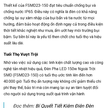
Thiết kế của FSMD23-150 đạt tiêu chuẩn chống bụi và
chống nước IP65. Điều này có nghĩa là đèn có khả năng
chống lại sự xâm nhập của bụi bẩn và tia nước từ mọi
hướng, đảm bảo hoạt động ổn định ngay cả trong điều kiện
thời tiết khắc nghiệt như mưa, ẩm ướt hay môi trường bụi
bặm. Sự bền bỉ này là yếu tố then chốt cho tuổi thọ và hiệu
suất lâu dài.
Tuổi Thọ Vượt Trội
Nhờ vào việc sử dụng các linh kiện chất lượng cao và công
nghệ tản nhiệt hiệu quả, Đèn Pha LED 150w Ngoài Trời
SMD (FSMD23-150) có tuổi thọ ước tính lên đến hơn
40.000 giờ. Tuổi thọ ấn tượng này không chỉ giảm thiểu chi
phí thay thế, bảo trì mà còn mang lại sự an tâm tuyệt đối
cho người sử dụng trong suốt quá trình vận hành.
Đọc thêm:
Bí Quyết Tiết Kiệm Điện Đèn