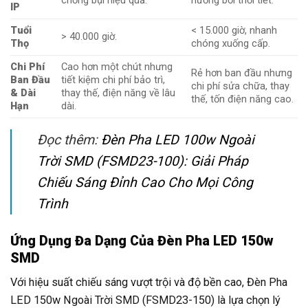
chống bụi hiệu quả.
hưởng bởi thời tiết.
IP
Tuổi
< 15.000 giờ, nhanh
> 40.000 giờ.
Thọ
chóng xuống cấp.
Chi Phí
Cao hơn một chút nhưng
Rẻ hơn ban đầu nhưng
Ban Đầu
tiết kiệm chi phí bảo trì,
chi phí sửa chữa, thay
& Dài
thay thế, điện năng về lâu
thế, tốn điện năng cao.
Hạn
dài.
Đọc thêm:
Đèn Pha LED 100w Ngoài
Trời SMD (FSMD23-100): Giải Pháp
Chiếu Sáng Đỉnh Cao Cho Mọi Công
Trình
Ứng Dụng Đa Dạng Của Đèn Pha LED 150w
SMD
Với hiệu suất chiếu sáng vượt trội và độ bền cao, Đèn Pha
LED 150w Ngoài Trời SMD (FSMD23-150) là lựa chọn lý