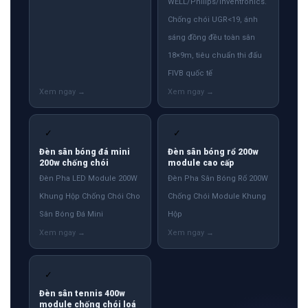
WELL/Philips/Inventronics.
Chống chói UGR<19, ánh
sáng đồng đều toàn sân
18×9m, tiêu chuẩn thi đấu
FIVB quốc tế
✓
✓
Đèn sân bóng đá mini
Đèn sân bóng rổ 200w
200w chống chói
module cao cấp
Đèn Pha LED Module 200W
Đèn Pha Sân Bóng Rổ 200W
Khung Hộp Chống Chói Cho
Chống Chói Module Khung
Sân Bóng Đá Mini
Hộp
✓
Đèn sân tennis 400w
module chống chói loá