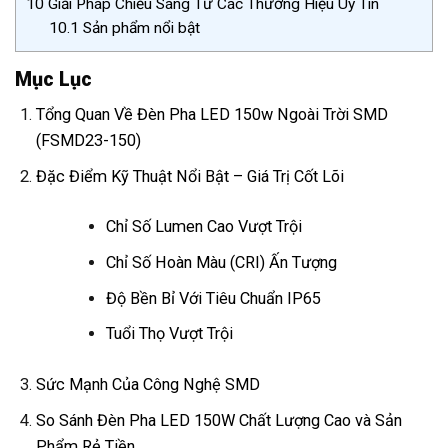
10
Giải Pháp Chiếu Sáng Từ Các Thương Hiệu Uy Tín
10.1
Sản phẩm nổi bật
Mục Lục
Tổng Quan Về Đèn Pha LED 150w Ngoài Trời SMD
(FSMD23-150)
Đặc Điểm Kỹ Thuật Nổi Bật – Giá Trị Cốt Lõi
Chỉ Số Lumen Cao Vượt Trội
Chỉ Số Hoàn Màu (CRI) Ấn Tượng
Độ Bền Bỉ Với Tiêu Chuẩn IP65
Tuổi Thọ Vượt Trội
Sức Mạnh Của Công Nghệ SMD
So Sánh Đèn Pha LED 150W Chất Lượng Cao và Sản
Phẩm Rẻ Tiền