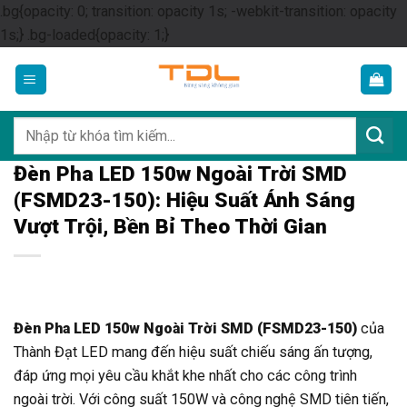
.bg{opacity: 0; transition: opacity 1s; -webkit-transition: opacity
Skip
1s;} .bg-loaded{opacity: 1;}
to
content
Tìm
kiếm:
Đèn Pha LED 150w Ngoài Trời SMD
(FSMD23-150): Hiệu Suất Ánh Sáng
Vượt Trội, Bền Bỉ Theo Thời Gian
Đèn Pha LED 150w Ngoài Trời SMD (FSMD23-150)
của
Thành Đạt LED mang đến hiệu suất chiếu sáng ấn tượng,
đáp ứng mọi yêu cầu khắt khe nhất cho các công trình
ngoài trời. Với công suất 150W và công nghệ SMD tiên tiến,