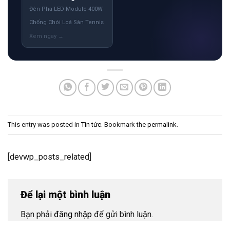
Đèn Pha LED Module 400W
Chống Chói Loá Sân Tennis
This entry was posted in
Tin tức
. Bookmark the
permalink
.
[devwp_posts_related]
Để lại một bình luận
Bạn phải
đăng nhập
để gửi bình luận.