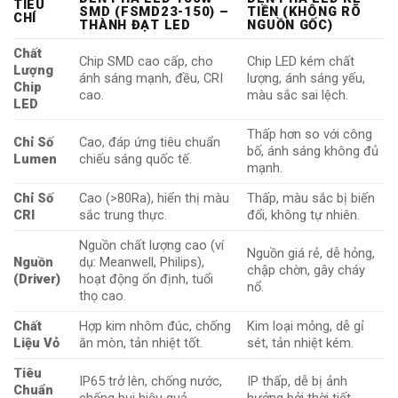
TIÊU
SMD (FSMD23-150) –
TIỀN (KHÔNG RÕ
CHÍ
THÀNH ĐẠT LED
NGUỒN GỐC)
Chất
Chip SMD cao cấp, cho
Chip LED kém chất
Lượng
ánh sáng mạnh, đều, CRI
lượng, ánh sáng yếu,
Chip
cao.
màu sắc sai lệch.
LED
Thấp hơn so với công
Chỉ Số
Cao, đáp ứng tiêu chuẩn
bố, ánh sáng không đủ
Lumen
chiếu sáng quốc tế.
mạnh.
Chỉ Số
Cao (>80Ra), hiển thị màu
Thấp, màu sắc bị biến
CRI
sắc trung thực.
đổi, không tự nhiên.
Nguồn chất lượng cao (ví
Nguồn giá rẻ, dễ hỏng,
Nguồn
dụ: Meanwell, Philips),
chập chờn, gây cháy
(Driver)
hoạt động ổn định, tuổi
nổ.
thọ cao.
Chất
Hợp kim nhôm đúc, chống
Kim loại mỏng, dễ gỉ
Liệu Vỏ
ăn mòn, tản nhiệt tốt.
sét, tản nhiệt kém.
Tiêu
IP65 trở lên, chống nước,
IP thấp, dễ bị ảnh
Chuẩn