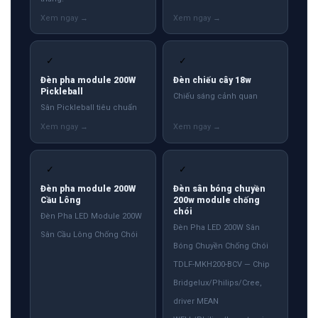
✓
✓
Đèn pha module 200W
Đèn chiếu cây 18w
Pickleball
Chiếu sáng cảnh quan
Sân Pickleball tiêu chuẩn
✓
✓
Đèn pha module 200W
Đèn sân bóng chuyền
Cầu Lông
200w module chống
chói
Đèn Pha LED Module 200W
Đèn Pha LED 200W Sân
Sân Cầu Lông Chống Chói
Bóng Chuyền Chống Chói
TDLF-MKH200-BCV — Chip
Bridgelux/Philips/Cree,
driver MEAN