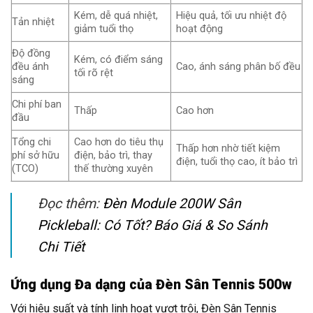
Kém, dễ quá nhiệt,
Hiệu quả, tối ưu nhiệt độ
Tản nhiệt
giảm tuổi thọ
hoạt động
Độ đồng
Kém, có điểm sáng
đều ánh
Cao, ánh sáng phân bố đều
tối rõ rệt
sáng
Chi phí ban
Thấp
Cao hơn
đầu
Tổng chi
Cao hơn do tiêu thụ
Thấp hơn nhờ tiết kiệm
phí sở hữu
điện, bảo trì, thay
điện, tuổi thọ cao, ít bảo trì
(TCO)
thế thường xuyên
Đọc thêm:
Đèn Module 200W Sân
Pickleball: Có Tốt? Báo Giá & So Sánh
Chi Tiết
Ứng dụng Đa dạng của Đèn Sân Tennis 500w
Với hiệu suất và tính linh hoạt vượt trội, Đèn Sân Tennis