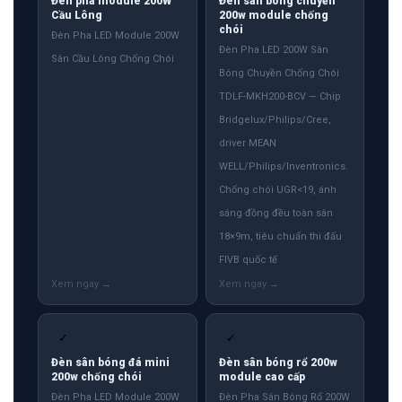
Đèn pha module 200W
Đèn sân bóng chuyền
Cầu Lông
200w module chống
chói
Đèn Pha LED Module 200W
Đèn Pha LED 200W Sân
Sân Cầu Lông Chống Chói
Bóng Chuyền Chống Chói
TDLF-MKH200-BCV — Chip
Bridgelux/Philips/Cree,
driver MEAN
WELL/Philips/Inventronics.
Chống chói UGR<19, ánh
sáng đồng đều toàn sân
18×9m, tiêu chuẩn thi đấu
FIVB quốc tế
✓
✓
Đèn sân bóng đá mini
Đèn sân bóng rổ 200w
200w chống chói
module cao cấp
Đèn Pha LED Module 200W
Đèn Pha Sân Bóng Rổ 200W