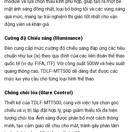
module và lựa chọn thấu kính phù hợp, giúp tạo ra một bề
mặt ánh sáng đồng nhất, loại bỏ bóng tối và các vùng sáng
quá mức, mang lại trải nghiệm thị giác tốt nhất cho vận
động viên và khán giả.
Cường độ Chiếu sáng (Illuminance)
Đèn cung cấp mức cường độ chiếu sáng đáp ứng các tiêu
chuẩn như lux (lx) theo quy định của các liên đoàn thể thao
quốc tế (ví dụ: FIFA, ITF). Với công suất 500W và hiệu suất
quang thông cao, TDLF-MTT500 dễ dàng đạt được các
mức lux yêu cầu cho từng loại hình thể thao.
Chống chói lóa (Glare Control)
Thiết kế của TDLF-MTT500, cùng với việc lựa chọn góc
chiếu và vị trí lắp đặt hợp lý, giúp giảm thiểu tối đa hiện
tượng chói lóa. Ánh sáng được phân bổ một cách thông
minh, tạo cảm giác dễ chịu cho mắt, tránh gây phân tâm