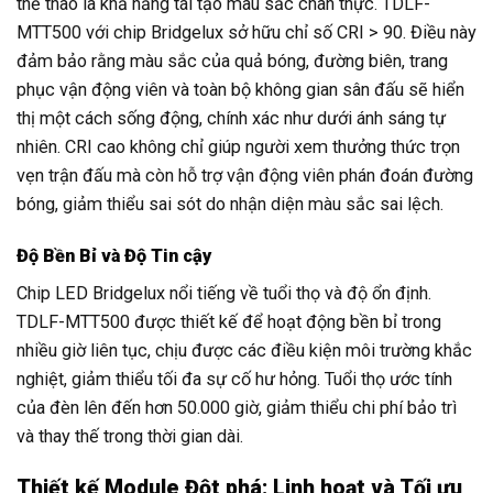
thể thao là khả năng tái tạo màu sắc chân thực. TDLF-
MTT500 với chip Bridgelux sở hữu chỉ số CRI > 90. Điều này
đảm bảo rằng màu sắc của quả bóng, đường biên, trang
phục vận động viên và toàn bộ không gian sân đấu sẽ hiển
thị một cách sống động, chính xác như dưới ánh sáng tự
nhiên. CRI cao không chỉ giúp người xem thưởng thức trọn
vẹn trận đấu mà còn hỗ trợ vận động viên phán đoán đường
bóng, giảm thiểu sai sót do nhận diện màu sắc sai lệch.
Độ Bền Bỉ và Độ Tin cậy
Chip LED Bridgelux nổi tiếng về tuổi thọ và độ ổn định.
TDLF-MTT500 được thiết kế để hoạt động bền bỉ trong
nhiều giờ liên tục, chịu được các điều kiện môi trường khắc
nghiệt, giảm thiểu tối đa sự cố hư hỏng. Tuổi thọ ước tính
của đèn lên đến hơn 50.000 giờ, giảm thiểu chi phí bảo trì
và thay thế trong thời gian dài.
Thiết kế Module Đột phá: Linh hoạt và Tối ưu