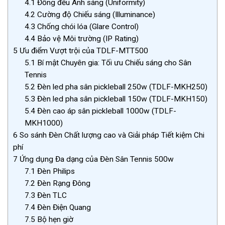
4.1
Đồng đều Ánh sáng (Uniformity)
4.2
Cường độ Chiếu sáng (Illuminance)
4.3
Chống chói lóa (Glare Control)
4.4
Bảo vệ Môi trường (IP Rating)
5
Ưu điểm Vượt trội của TDLF-MTT500
5.1
Bí mật Chuyên gia: Tối ưu Chiếu sáng cho Sân
Tennis
5.2
Đèn led pha sân pickleball 250w (TDLF-MKH250)
5.3
Đèn led pha sân pickleball 150w (TDLF-MKH150)
5.4
Đèn cao áp sân pickleball 1000w (TDLF-
MKH1000)
6
So sánh Đèn Chất lượng cao và Giải pháp Tiết kiệm Chi
phí
7
Ứng dụng Đa dạng của Đèn Sân Tennis 500w
7.1
Đèn Philips
7.2
Đèn Rạng Đông
7.3
Đèn TLC
7.4
Đèn Điện Quang
7.5
Bộ hẹn giờ