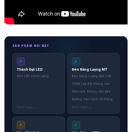
SẢN PHẨM NỔI BẬT
✓
✓
Thành Đạt LED
Đèn Năng Lượng MT
Đèn LED chính hãng
Đèn Năng Lượng Mặt Trời
300W Lắp đặt không cần
điện lưới, không cần đào
đường, bảo hành 24 tháng.
✓
✓