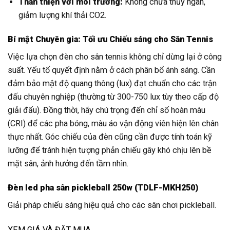
Thân thiện với môi trường:
Không chứa thủy ngân,
giảm lượng khí thải CO2.
Bí mật Chuyên gia: Tối ưu Chiếu sáng cho Sân Tennis
Việc lựa chọn đèn cho sân tennis không chỉ dừng lại ở công
suất. Yếu tố quyết định nằm ở cách phân bổ ánh sáng. Cần
đảm bảo mật độ quang thông (lux) đạt chuẩn cho các trận
đấu chuyên nghiệp (thường từ 300-750 lux tùy theo cấp độ
giải đấu). Đồng thời, hãy chú trọng đến chỉ số hoàn màu
(CRI) để các pha bóng, màu áo vận động viên hiện lên chân
thực nhất. Góc chiếu của đèn cũng cần được tính toán kỹ
lưỡng để tránh hiện tượng phản chiếu gây khó chịu lên bề
mặt sân, ảnh hưởng đến tầm nhìn.
Đèn led pha sân pickleball 250w (TDLF-MKH250)
Giải pháp chiếu sáng hiệu quả cho các sân chơi pickleball.
XEM GIÁ VÀ ĐẶT MUA