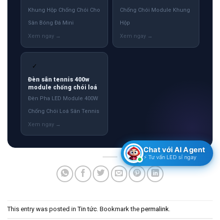
Khung Hộp Chống Chói Cho
Chống Chói Module Khung
Sân Bóng Đá Mini
Hộp
✓
Đèn sân tennis 400w
module chống chói loá
Đèn Pha LED Module 400W
Chống Chói Loá Sân Tennis
Chat với AI Agent
⚡ Tư vấn LED sỉ ngay
This entry was posted in
Tin tức
. Bookmark the
permalink
.