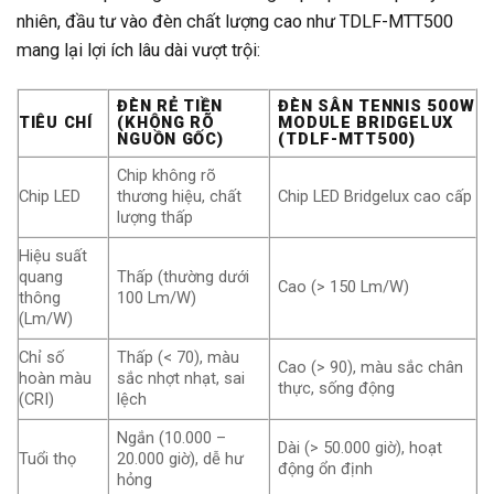
nhiên, đầu tư vào đèn chất lượng cao như TDLF-MTT500
mang lại lợi ích lâu dài vượt trội:
ĐÈN RẺ TIỀN
ĐÈN SÂN TENNIS 500W
TIÊU CHÍ
(KHÔNG RÕ
MODULE BRIDGELUX
NGUỒN GỐC)
(TDLF-MTT500)
Chip không rõ
Chip LED
thương hiệu, chất
Chip LED Bridgelux cao cấp
lượng thấp
Hiệu suất
quang
Thấp (thường dưới
Cao (> 150 Lm/W)
thông
100 Lm/W)
(Lm/W)
Chỉ số
Thấp (< 70), màu
Cao (> 90), màu sắc chân
hoàn màu
sắc nhợt nhạt, sai
thực, sống động
(CRI)
lệch
Ngắn (10.000 –
Dài (> 50.000 giờ), hoạt
Tuổi thọ
20.000 giờ), dễ hư
động ổn định
hỏng