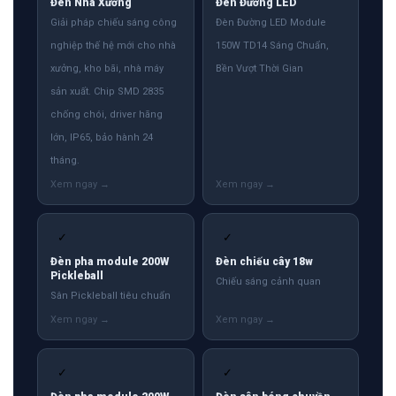
Đèn Nhà Xưởng
Đèn Đường LED
Giải pháp chiếu sáng công
Đèn Đường LED Module
nghiệp thế hệ mới cho nhà
150W TD14 Sáng Chuẩn,
xưởng, kho bãi, nhà máy
Bền Vượt Thời Gian
sản xuất. Chip SMD 2835
chống chói, driver hãng
lớn, IP65, bảo hành 24
tháng.
✓
✓
Đèn pha module 200W
Đèn chiếu cây 18w
Pickleball
Chiếu sáng cảnh quan
Sân Pickleball tiêu chuẩn
✓
✓