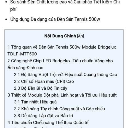
So sánh Đèn Chất lượng cao và Giải pháp Tiết kiệm Chi
phí
Ứng dụng Đa dạng của Đèn Sân Tennis 500w
Nội Dung Chính
[
Ẩn
]
1
Tổng quan về Đèn Sân Tennis 500w Module Bridgelux
TDLF-MTT500
2
Công nghệ Chip LED Bridgelux: Tiêu chuẩn Vàng cho
Ánh sáng Đỉnh cao
2.1
Độ Sáng Vượt Trội với Hiệu suất Quang thông Cao
2.2
Chỉ số Hoàn màu (CRI) Cao
2.3
Độ Bền Bỉ và Độ Tin cậy
3
Thiết kế Module Đột phá: Linh hoạt và Tối ưu Hiệu suất
3.1
Tản nhiệt Hiệu quả
3.2
Khả năng Tùy chỉnh Công suất và Góc chiếu
3.3
Dễ dàng Lắp đặt và Bảo trì
4
Tiêu chuẩn Chiếu sáng Thể thao Quốc tế