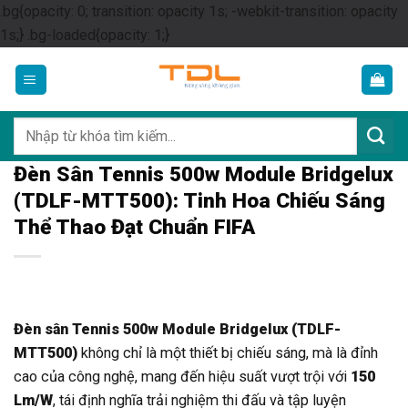
.bg{opacity: 0; transition: opacity 1s; -webkit-transition: opacity
Skip
1s;} .bg-loaded{opacity: 1;}
to
content
Tìm
kiếm:
Đèn Sân Tennis 500w Module Bridgelux
(TDLF-MTT500): Tinh Hoa Chiếu Sáng
Thể Thao Đạt Chuẩn FIFA
Đèn sân Tennis 500w Module Bridgelux (TDLF-
MTT500)
không chỉ là một thiết bị chiếu sáng, mà là đỉnh
cao của công nghệ, mang đến hiệu suất vượt trội với
150
Lm/W
, tái định nghĩa trải nghiệm thi đấu và tập luyện