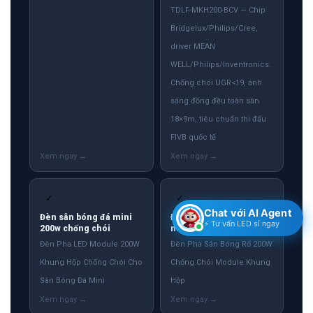
TDLF-MKH200-BCV — Chip
Bridgelux/Philips/Cree,
driver MEAN
WELL/Philips/Inventronics.
Chống chói UGR<19, ánh
sáng đồng đều toàn sân
18×9m, tiêu chuẩn thi đấu
FIVB quốc tế
✓
✓
Chat với AI Agent
Đèn sân bóng đá mini
Đèn sân bóng rổ 200w
⚡ Tư vấn LED sỉ ngay
200w chống chói
module cao cấp
Đèn Pha LED Module 200W
Đèn Pha Sân Bóng Rổ 200W
Khung Hộp Chống Chói Cho
Chống Chói Module Khung
Sân Bóng Đá Mini
Hộp