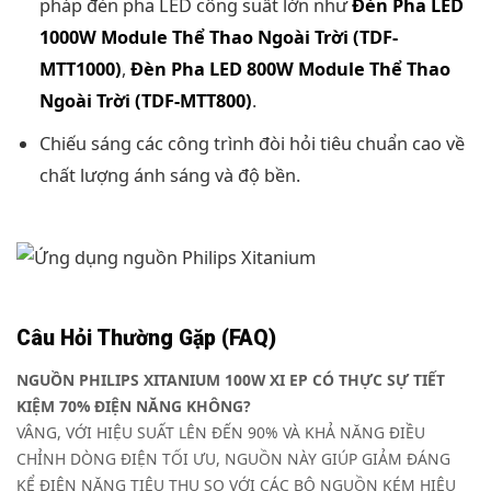
pháp đèn pha LED công suất lớn như
Đèn Pha LED
1000W Module Thể Thao Ngoài Trời (TDF-
MTT1000)
,
Đèn Pha LED 800W Module Thể Thao
Ngoài Trời (TDF-MTT800)
.
Chiếu sáng các công trình đòi hỏi tiêu chuẩn cao về
chất lượng ánh sáng và độ bền.
Câu Hỏi Thường Gặp (FAQ)
NGUỒN PHILIPS XITANIUM 100W XI EP CÓ THỰC SỰ TIẾT
KIỆM 70% ĐIỆN NĂNG KHÔNG?
VÂNG, VỚI HIỆU SUẤT LÊN ĐẾN 90% VÀ KHẢ NĂNG ĐIỀU
CHỈNH DÒNG ĐIỆN TỐI ƯU, NGUỒN NÀY GIÚP GIẢM ĐÁNG
KỂ ĐIỆN NĂNG TIÊU THỤ SO VỚI CÁC BỘ NGUỒN KÉM HIỆU