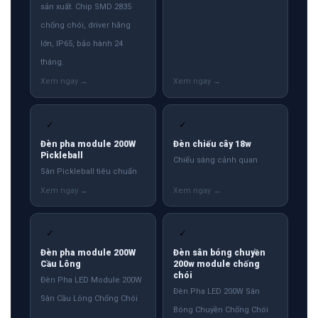
sản xuất. Chip SMD 2835
chống chói, driver hãng
lớn, IP65, bảo hành 24
tháng.
✓
✓
Đèn pha module 200W
Đèn chiếu cây 18w
Pickleball
Chiếu sáng cảnh quan
Sân Pickleball tiêu chuẩn
✓
✓
Đèn pha module 200W
Đèn sân bóng chuyền
Cầu Lông
200w module chống
chói
Đèn Pha LED Module 200W
Đèn Pha LED 200W Sân
Sân Cầu Lông Chống Chói
Bóng Chuyền Chống Chói