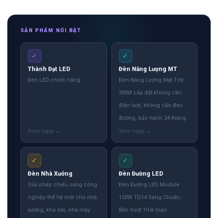
SẢN PHẨM NỔI BẬT
✓
✓
Thành Đạt LED
Đèn Năng Lượng MT
Đèn LED chính hãng
Đèn Năng Lượng Mặt Trời
300W Lắp đặt không cần
điện lưới, không cần đào
đường, bảo hành 24 tháng.
✓
✓
Đèn Nhà Xưởng
Đèn Đường LED
Giải pháp chiếu sáng công
Đèn Đường LED Module
nghiệp thế hệ mới cho nhà
150W TD14 Sáng Chuẩn,
xưởng, kho bãi, nhà máy
Bền Vượt Thời Gian