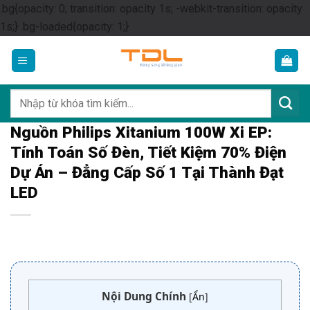
.bg{opacity: 0; transition: opacity 1s; -webkit-transition: opacity
Skip
1s;} .bg-loaded{opacity: 1;}
to
content
Tìm
kiếm:
Nguồn Philips Xitanium 100W Xi EP:
Tính Toán Số Đèn, Tiết Kiệm 70% Điện
Dự Án – Đẳng Cấp Số 1 Tại Thành Đạt
LED
Nội Dung Chính
[
Ẩn
]