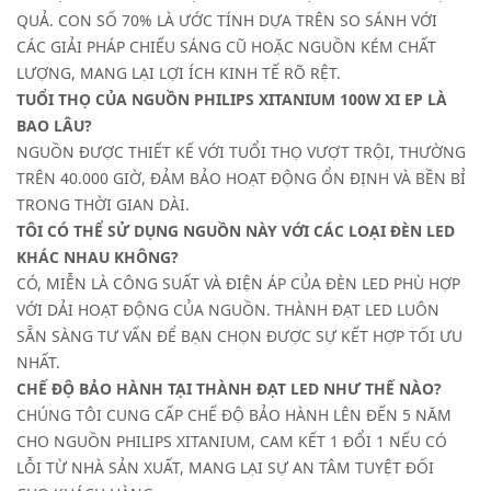
QUẢ. CON SỐ 70% LÀ ƯỚC TÍNH DỰA TRÊN SO SÁNH VỚI
CÁC GIẢI PHÁP CHIẾU SÁNG CŨ HOẶC NGUỒN KÉM CHẤT
LƯỢNG, MANG LẠI LỢI ÍCH KINH TẾ RÕ RỆT.
TUỔI THỌ CỦA NGUỒN PHILIPS XITANIUM 100W XI EP LÀ
BAO LÂU?
NGUỒN ĐƯỢC THIẾT KẾ VỚI TUỔI THỌ VƯỢT TRỘI, THƯỜNG
TRÊN 40.000 GIỜ, ĐẢM BẢO HOẠT ĐỘNG ỔN ĐỊNH VÀ BỀN BỈ
TRONG THỜI GIAN DÀI.
TÔI CÓ THỂ SỬ DỤNG NGUỒN NÀY VỚI CÁC LOẠI ĐÈN LED
KHÁC NHAU KHÔNG?
CÓ, MIỄN LÀ CÔNG SUẤT VÀ ĐIỆN ÁP CỦA ĐÈN LED PHÙ HỢP
VỚI DẢI HOẠT ĐỘNG CỦA NGUỒN. THÀNH ĐẠT LED LUÔN
SẴN SÀNG TƯ VẤN ĐỂ BẠN CHỌN ĐƯỢC SỰ KẾT HỢP TỐI ƯU
NHẤT.
CHẾ ĐỘ BẢO HÀNH TẠI THÀNH ĐẠT LED NHƯ THẾ NÀO?
CHÚNG TÔI CUNG CẤP CHẾ ĐỘ BẢO HÀNH LÊN ĐẾN 5 NĂM
CHO NGUỒN PHILIPS XITANIUM, CAM KẾT 1 ĐỔI 1 NẾU CÓ
LỖI TỪ NHÀ SẢN XUẤT, MANG LẠI SỰ AN TÂM TUYỆT ĐỐI