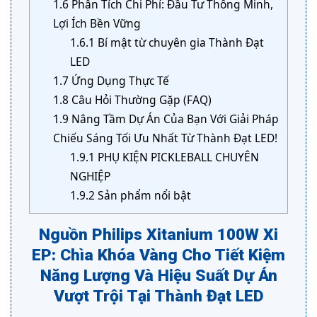
1.6
Phân Tích Chi Phí: Đầu Tư Thông Minh,
Lợi Ích Bền Vững
1.6.1
Bí mật từ chuyên gia Thành Đạt
LED
1.7
Ứng Dụng Thực Tế
1.8
Câu Hỏi Thường Gặp (FAQ)
1.9
Nâng Tầm Dự Án Của Bạn Với Giải Pháp
Chiếu Sáng Tối Ưu Nhất Từ Thành Đạt LED!
1.9.1
PHỤ KIỆN PICKLEBALL CHUYÊN
NGHIỆP
1.9.2
Sản phẩm nổi bật
Nguồn Philips Xitanium 100W Xi
EP: Chìa Khóa Vàng Cho Tiết Kiệm
Năng Lượng Và Hiệu Suất Dự Án
Vượt Trội Tại Thành Đạt LED