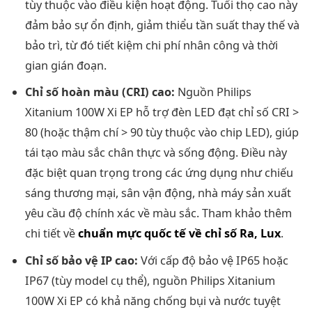
tùy thuộc vào điều kiện hoạt động. Tuổi thọ cao này
đảm bảo sự ổn định, giảm thiểu tần suất thay thế và
bảo trì, từ đó tiết kiệm chi phí nhân công và thời
gian gián đoạn.
Chỉ số hoàn màu (CRI) cao:
Nguồn Philips
Xitanium 100W Xi EP hỗ trợ đèn LED đạt chỉ số CRI >
80 (hoặc thậm chí > 90 tùy thuộc vào chip LED), giúp
tái tạo màu sắc chân thực và sống động. Điều này
đặc biệt quan trọng trong các ứng dụng như chiếu
sáng thương mại, sân vận động, nhà máy sản xuất
yêu cầu độ chính xác về màu sắc. Tham khảo thêm
chi tiết về
chuẩn mực quốc tế về chỉ số Ra, Lux
.
Chỉ số bảo vệ IP cao:
Với cấp độ bảo vệ IP65 hoặc
IP67 (tùy model cụ thể), nguồn Philips Xitanium
100W Xi EP có khả năng chống bụi và nước tuyệt